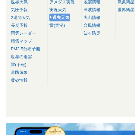
世界天気
アメダス実況
地震情報
気象衛星
気圧予報
実況天気
津波情報
世界衛星
2週間天気
過去天気
火山情報
長期予報
雷(実況)
台風情報
雨雲レーダー
知る防災
積雪マップ
PM2.5分布予測
世界の雨雲
雷(予報)
道路気象
黄砂情報