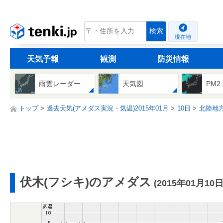
tenki.jp
検索
現在地
天気予報
観測
防災情報
雨雲レーダー
天気図
PM2
トップ
過去天気(アメダス実況・気温)2015年01月
10日
北陸地
伏木(フシキ)のアメダス
(2015年01月10日