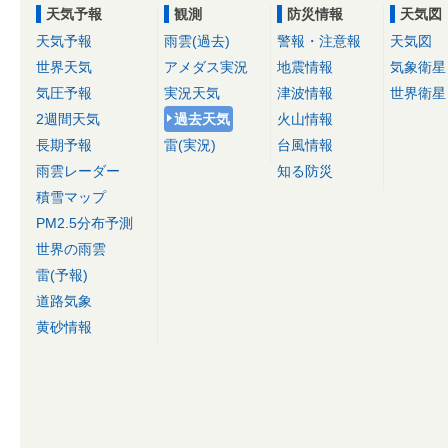
天気予報
観測
防災情報
天気図
天気予報
雨雲(過去)
警報・注意報
天気図
世界天気
アメダス実況
地震情報
気象衛星
気圧予報
実況天気
津波情報
世界衛星
2週間天気
過去天気
火山情報
長期予報
雷(実況)
台風情報
雨雲レーダー
知る防災
積雪マップ
PM2.5分布予測
世界の雨雲
雷(予報)
道路気象
黄砂情報