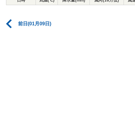
日時
気温(℃)
降水量(mm)
風向(16方位)
風速
前日(01月09日)