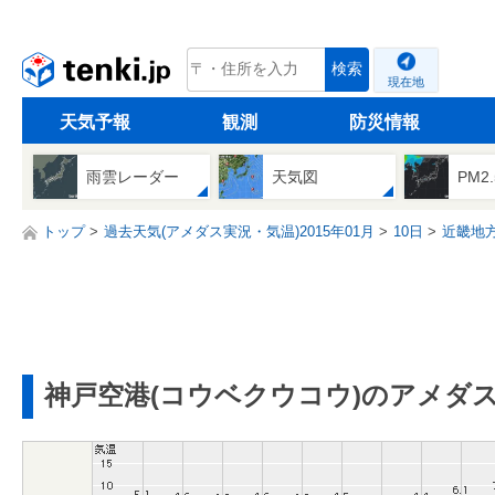
tenki.jp
検索
現在地
天気予報
観測
防災情報
雨雲レーダー
天気図
PM2
トップ
過去天気(アメダス実況・気温)2015年01月
10日
近畿地
神戸空港(コウベクウコウ)のアメダ