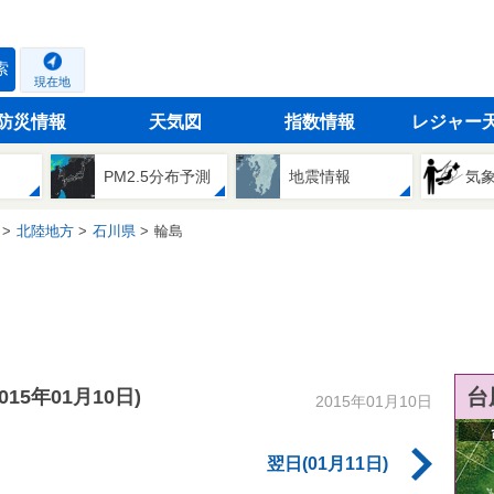
索
現在地
防災情報
天気図
指数情報
レジャー
PM2.5分布予測
地震情報
気
北陸地方
石川県
輪島
台
2015年01月10日)
2015年01月10日
翌日(01月11日)