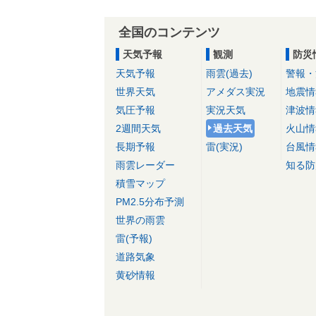
全国のコンテンツ
天気予報
観測
防災
天気予報
雨雲(過去)
警報・
世界天気
アメダス実況
地震情
気圧予報
実況天気
津波情
2週間天気
過去天気
火山情
長期予報
雷(実況)
台風情
雨雲レーダー
知る防
積雪マップ
PM2.5分布予測
世界の雨雲
雷(予報)
道路気象
黄砂情報