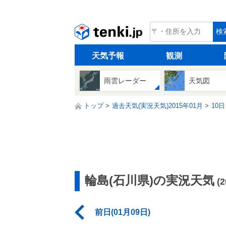
tenki.jp
検
天気予報
観測
雨雲レーダー
天気図
トップ
過去天気(実況天気)2015年01月
10日
輪島(石川県)の実況天気
(
前日(01月09日)