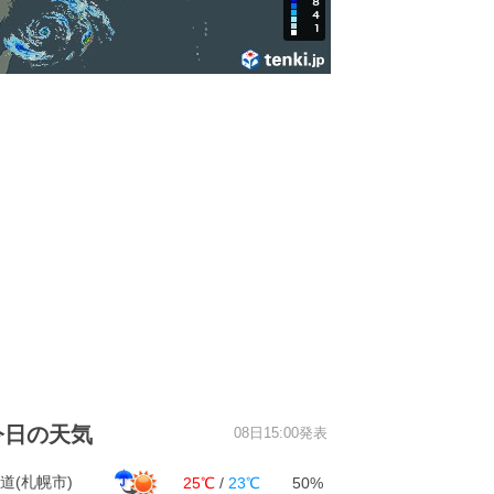
今日の天気
08日15:00発表
道(札幌市)
25℃
/
23℃
50%