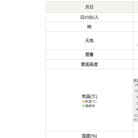
月日
日の出/入
時
天気
雲量
雲底高度
気温(℃)
湿度(%)