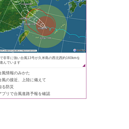
で非常に強い台風13号が久米島の西北西約160kmを
進んでいます
台風情報のみかた
台風の接近、上陸に備えて
知る防災
アプリで台風進路予報を確認