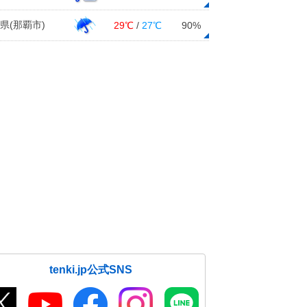
県(那覇市)
29℃
/
27℃
90%
tenki.jp公式SNS