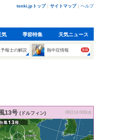
tenki.jpトップ
｜
サイトマップ
｜
ヘルプ
天気
季節特集
天気ニュース
象予報士の解説
熱中症情報
注目
風13号
(ドルフィン)
08日14:00現在