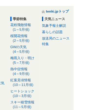
tenki.jpトップ
季節特集
天気ニュース
花粉飛散情報
気象予報士解説
(1～5月頃)
暮らしの話題
桜開花情報
放送局のニュース
(2～5月頃)
特集
GWの天気
(4～5月頃)
梅雨入り・明け
(5～7月頃)
熱中症情報
(4～9月頃)
紅葉見頃情報
天気
(10～11月頃)
ヒートショック
(10～3月頃)
スキー積雪情報
(11～5月頃)