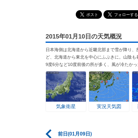
2015年01月10日の天気概況
日本海側は北海道から近畿北部まで雪が降り、所
ど、北海道から東北を中心にふぶきに。山陰も
9度6分など10度前後の所が多く、風が冷たかっ
気象衛星
実況天気図
前日(01月09日)