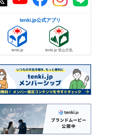
tenki.jp公式アプリ
tenki.jp
tenki.jp 登山天気