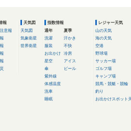
情報
天気図
指数情報
レジャー天気
注意報
天気図
通年
夏季
山の天気
報
気象衛星
洗濯
汗かき
海の天気
報
世界衛星
服装
不快
空港
報
お出かけ
冷房
野球場
報
星空
アイス
サッカー場
災
傘
ビール
ゴルフ場
紫外線
キャンプ場
体感温度
競馬・競艇・競輪
洗車
釣り
睡眠
お出かけスポット