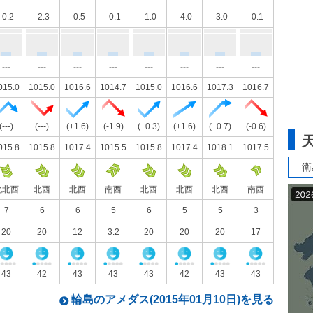
-0.2
-2.3
-0.5
-0.1
-1.0
-4.0
-3.0
-0.1
---
---
---
---
---
---
---
---
015.0
1015.0
1016.6
1014.7
1015.0
1016.6
1017.3
1016.7
(---)
(---)
(+1.6)
(-1.9)
(+0.3)
(+1.6)
(+0.7)
(-0.6)
015.8
1015.8
1017.4
1015.5
1015.8
1017.4
1018.1
1017.5
衛
北北西
北西
北西
南西
北西
北西
北西
南西
7
6
6
5
6
5
5
3
20
20
12
3.2
20
20
20
17
43
42
43
43
43
42
43
43
輪島のアメダス(2015年01月10日)を見る