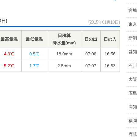
宮城
0日)
(2015年01月10日)
東京
日積算
新潟
最高気温
最低気温
日の出
日の入
降水量(mm)
愛知
4.3℃
0.5℃
18.0
mm
07:06
16:56
石川
5.2℃
1.7℃
2.5
mm
07:07
16:53
大阪
広島
高知
福岡
鹿児