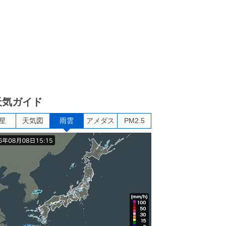
天気ガイド
星
天気図
雨雲
アメダス
PM2.5