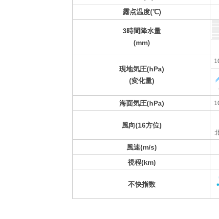
露点温度(℃)
3時間降水量
(mm)
1
現地気圧(hPa)
(変化量)
海面気圧(hPa)
1
風向(16方位)
風速(m/s)
視程(km)
不快指数