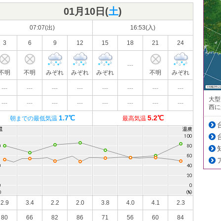
01月10日(
土
)
07:07(出)
16:53(入)
3
6
9
12
15
18
21
24
---
不明
不明
みぞれ
みぞれ
みぞれ
不明
みぞれ
---
---
---
---
---
---
---
---
大型
---
---
---
---
---
---
---
---
西に
1.7℃
5.2℃
朝までの最低気温
最高気温
2.9
3.4
2.2
2.0
3.8
4.0
4.1
2.3
80
66
82
86
71
56
60
84