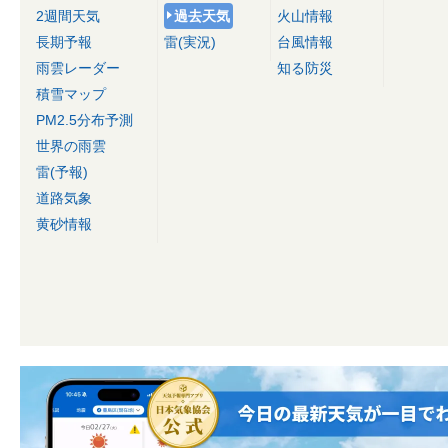
2週間天気
過去天気
火山情報
長期予報
雷(実況)
台風情報
雨雲レーダー
知る防災
積雪マップ
PM2.5分布予測
世界の雨雲
雷(予報)
道路気象
黄砂情報