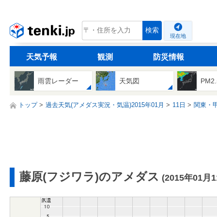
tenki.jp
検索
現在地
天気予報
観測
防災情報
雨雲レーダー
天気図
PM2
トップ
過去天気(アメダス実況・気温)2015年01月
11日
関東・
藤原(フジワラ)のアメダス
(2015年01月1