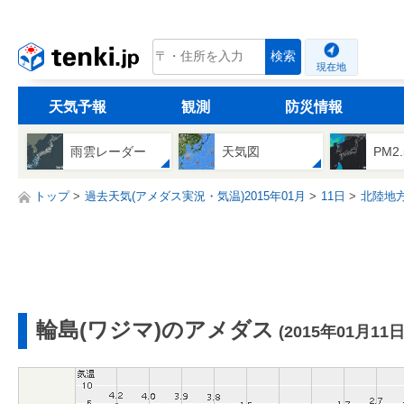
tenki.jp
検索
現在地
天気予報
観測
防災情報
雨雲レーダー
天気図
PM2
トップ
過去天気(アメダス実況・気温)2015年01月
11日
北陸地
輪島(ワジマ)のアメダス
(2015年01月11日