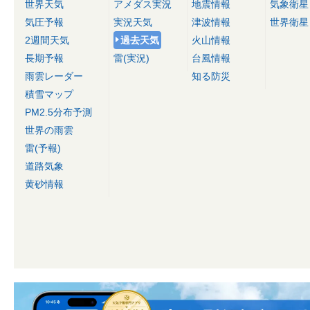
世界天気
アメダス実況
地震情報
気象衛星
気圧予報
実況天気
津波情報
世界衛星
2週間天気
過去天気
火山情報
長期予報
雷(実況)
台風情報
雨雲レーダー
知る防災
積雪マップ
PM2.5分布予測
世界の雨雲
雷(予報)
道路気象
黄砂情報