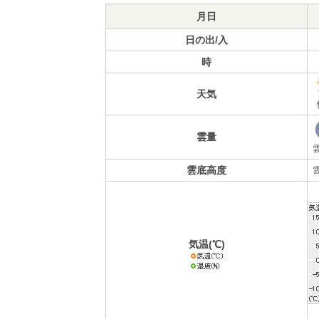
月日
日の出/入
時
天気
雲量
雲底高度
気温(℃)