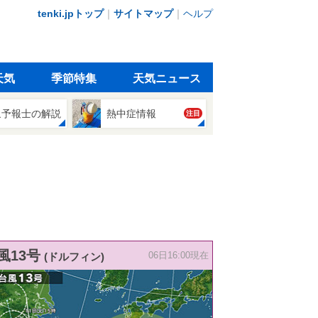
tenki.jpトップ
｜
サイトマップ
｜
ヘルプ
天気
季節特集
天気ニュース
象予報士の解説
熱中症情報
注目
風13号
(ドルフィン)
06日16:00現在