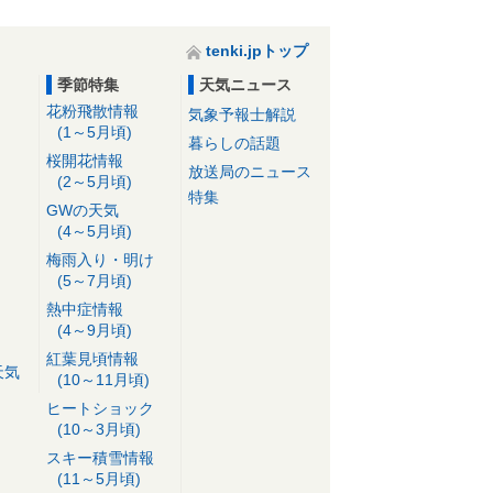
tenki.jpトップ
季節特集
天気ニュース
花粉飛散情報
気象予報士解説
(1～5月頃)
暮らしの話題
桜開花情報
放送局のニュース
(2～5月頃)
特集
GWの天気
(4～5月頃)
梅雨入り・明け
(5～7月頃)
熱中症情報
(4～9月頃)
紅葉見頃情報
天気
(10～11月頃)
ヒートショック
(10～3月頃)
スキー積雪情報
(11～5月頃)