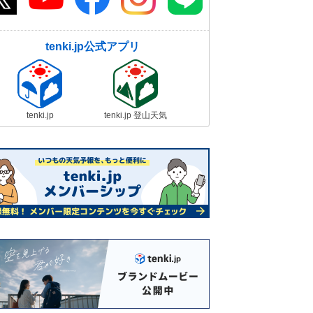
tenki.jp公式アプリ
tenki.jp
tenki.jp 登山天気