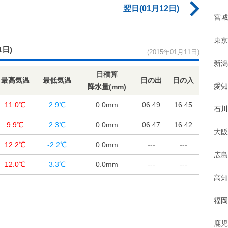
翌日(01月12日)
宮城
東京
1日)
(2015年01月11日)
新潟
日積算
最高気温
最低気温
日の出
日の入
愛知
降水量(mm)
11.0℃
2.9℃
0.0
mm
06:49
16:45
石川
9.9℃
2.3℃
0.0
mm
06:47
16:42
大阪
12.2℃
-2.2℃
0.0
mm
---
---
広島
12.0℃
3.3℃
0.0
mm
---
---
高知
福岡
鹿児