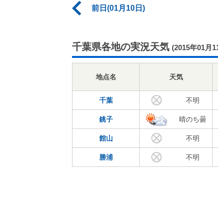
前日(01月10日)
千葉県各地の実況天気
(2015年01月1
地点名
天気
千葉
不明
銚子
晴のち曇
館山
不明
勝浦
不明