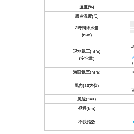
湿度(%)
露点温度(℃)
3時間降水量
(mm)
1
現地気圧(hPa)
(変化量)
(
海面気圧(hPa)
1
風向(16方位)
風速(m/s)
視程(km)
不快指数