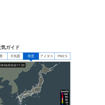
天気ガイド
星
天気図
雨雲
アメダス
PM2.5