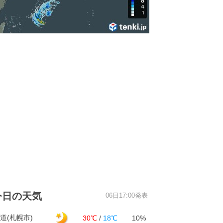
今日の天気
06日17:00発表
道(札幌市)
30℃
/
18℃
10%