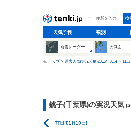
tenki.jp
検
天気予報
観測
雨雲レーダー
天気図
トップ
過去天気(実況天気)2015年01月
11日
銚子(千葉県)の実況天気
(
前日(01月10日)