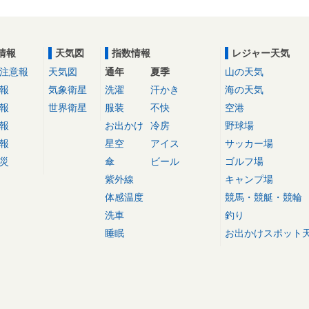
情報
天気図
指数情報
レジャー天気
注意報
天気図
通年
夏季
山の天気
報
気象衛星
洗濯
汗かき
海の天気
報
世界衛星
服装
不快
空港
報
お出かけ
冷房
野球場
報
星空
アイス
サッカー場
災
傘
ビール
ゴルフ場
紫外線
キャンプ場
体感温度
競馬・競艇・競輪
洗車
釣り
睡眠
お出かけスポット