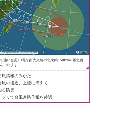
で強い台風13号が南大東島の北東約150kmを西北西
んでいます
台風情報のみかた
台風の接近、上陸に備えて
知る防災
アプリで台風進路予報を確認