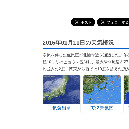
2015年01月11日の天気概況
寒気を伴った低気圧が北陸付近を通過した。午
径10ミリのヒョウを観測し、最大瞬間風速が2
旬並みの2度、関東から西では10度を超えた所
気象衛星
実況天気図