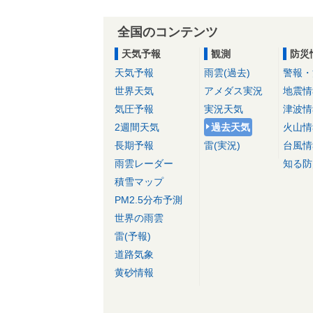
全国のコンテンツ
天気予報
観測
防災
天気予報
雨雲(過去)
警報・
世界天気
アメダス実況
地震情
気圧予報
実況天気
津波情
2週間天気
過去天気
火山情
長期予報
雷(実況)
台風情
雨雲レーダー
知る防
積雪マップ
PM2.5分布予測
世界の雨雲
雷(予報)
道路気象
黄砂情報