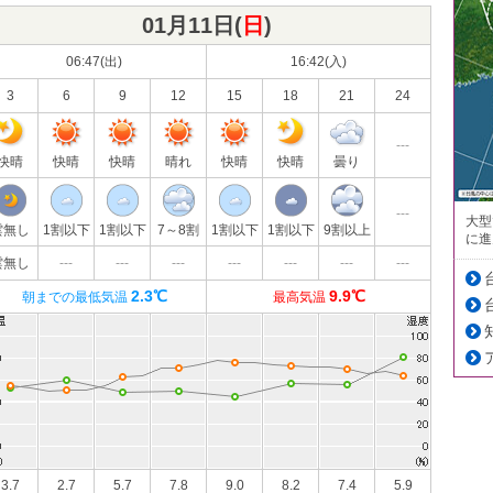
01月11日(
日
)
06:47(出)
16:42(入)
3
6
9
12
15
18
21
24
---
快晴
快晴
快晴
晴れ
快晴
快晴
曇り
---
大型
雲無し
1割以下
1割以下
7～8割
1割以下
1割以下
9割以上
に進
雲無し
---
---
---
---
---
---
---
2.3℃
9.9℃
朝までの最低気温
最高気温
3.7
2.7
5.7
7.8
9.0
8.2
7.4
5.9