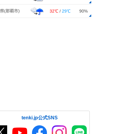
県(那覇市)
32℃
/
29℃
90%
tenki.jp公式SNS