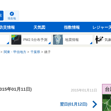
索
現在地
防災情報
天気図
指数情報
レジャー
PM2.5分布予測
地震情報
気
関東・甲信地方
千葉県
銚子
台
2015年01月11日)
2015年01月11日
翌日(01月12日)