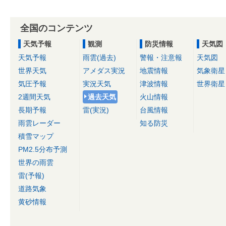
全国のコンテンツ
天気予報
観測
防災情報
天気図
天気予報
雨雲(過去)
警報・注意報
天気図
世界天気
アメダス実況
地震情報
気象衛星
気圧予報
実況天気
津波情報
世界衛星
2週間天気
過去天気
火山情報
長期予報
雷(実況)
台風情報
雨雲レーダー
知る防災
積雪マップ
PM2.5分布予測
世界の雨雲
雷(予報)
道路気象
黄砂情報