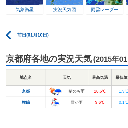
気象衛星
実況天気図
雨雲レーダー
前日(01月10日)
京都府各地の実況天気
(2015年0
地点名
天気
最高気温
最低気
京都
晴のち雨
10.5℃
1.9
舞鶴
雪か雨
9.6℃
0.1