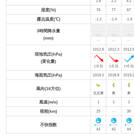
2.6
2.2
4.2
湿度(%)
76
77
67
露点温度(℃)
-1.2
-1.4
-1.4
3時間降水量
(mm)
---
---
---
1012.6
1012.3
1012.
現地気圧(hPa)
(変化量)
(-0.3)
(-0.3)
(+0.3)
海面気圧(hPa)
1019.2
1018.9
1019.
風向(16方位)
北北東
東
東
風速(m/s)
1
1
2
視程(km)
25
---
30
不快指数
42
42
44