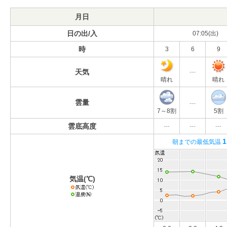
月日
日の出/入
07:05(出)
時
3
6
9
天気
---
晴れ
晴れ
雲量
---
7～8割
5割
雲底高度
---
---
---
1
朝までの最低気温
気温(℃)