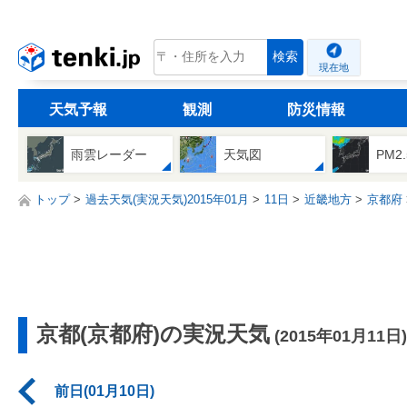
tenki.jp
検索
現在地
天気予報
観測
防災情報
雨雲レーダー
天気図
PM2
トップ
過去天気(実況天気)2015年01月
11日
近畿地方
京都府
京都(京都府)の実況天気
(2015年01月11日)
前日(01月10日)