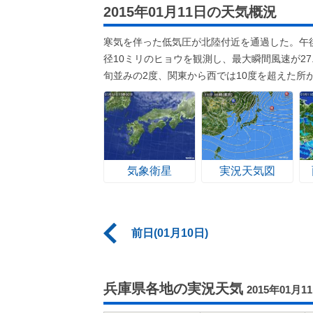
2015年01月11日の天気概況
寒気を伴った低気圧が北陸付近を通過した。午
径10ミリのヒョウを観測し、最大瞬間風速が2
旬並みの2度、関東から西では10度を超えた所
気象衛星
実況天気図
前日(01月10日)
兵庫県各地の実況天気
2015年01月1