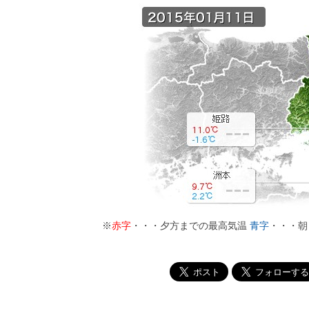
※
赤字
・・・夕方までの最高気温
青字
・・・朝