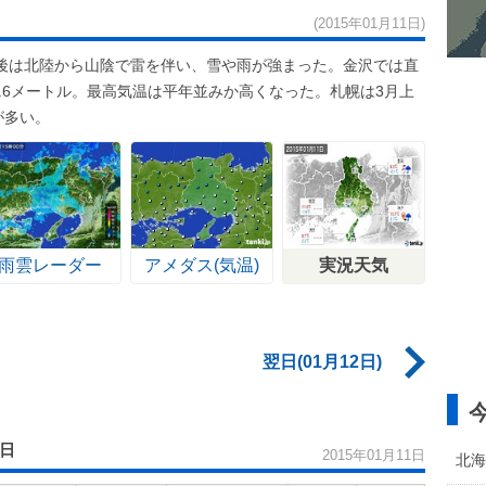
(2015年01月11日)
後は北陸から山陰で雷を伴い、雪や雨が強まった。金沢では直
7.6メートル。最高気温は平年並みか高くなった。札幌は3月上
が多い。
雨雲レーダー
アメダス(気温)
実況天気
翌日(01月12日)
1日
2015年01月11日
北海