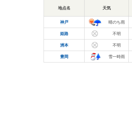
地点名
天気
神戸
晴のち雨
姫路
不明
洲本
不明
豊岡
雪一時雨