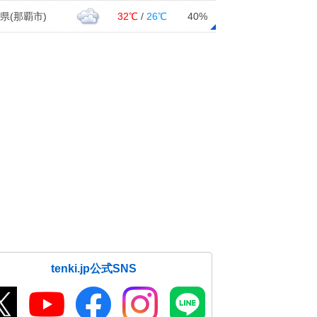
県(那覇市)
32℃
/
26℃
40%
tenki.jp公式SNS