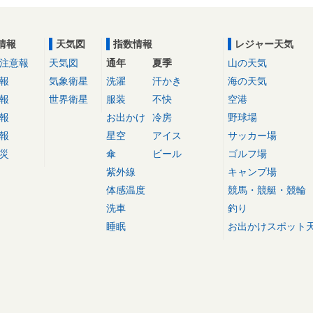
情報
天気図
指数情報
レジャー天気
注意報
天気図
通年
夏季
山の天気
報
気象衛星
洗濯
汗かき
海の天気
報
世界衛星
服装
不快
空港
報
お出かけ
冷房
野球場
報
星空
アイス
サッカー場
災
傘
ビール
ゴルフ場
紫外線
キャンプ場
体感温度
競馬・競艇・競輪
洗車
釣り
睡眠
お出かけスポット