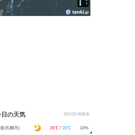
今日の天気
09日20:00発表
道(札幌市)
26℃
/
20℃
10%