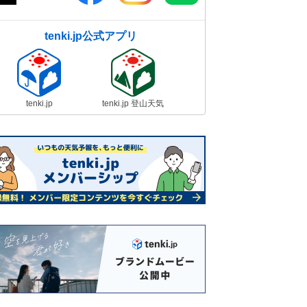
tenki.jp公式アプリ
tenki.jp
tenki.jp 登山天気