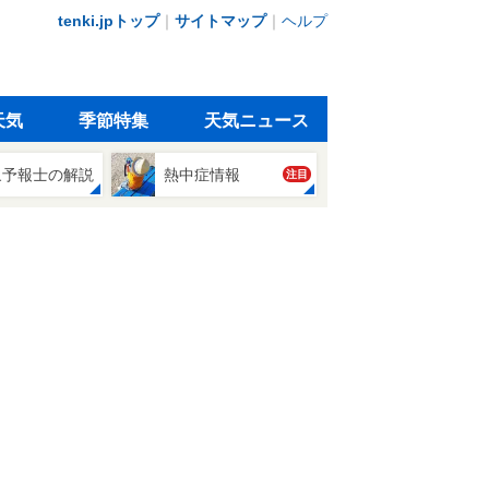
tenki.jpトップ
｜
サイトマップ
｜
ヘルプ
天気
季節特集
天気ニュース
象予報士の解説
熱中症情報
注目