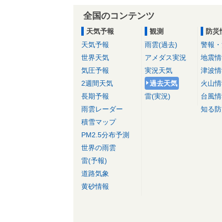
全国のコンテンツ
天気予報
観測
防災
天気予報
雨雲(過去)
警報・
世界天気
アメダス実況
地震情
気圧予報
実況天気
津波情
2週間天気
過去天気
火山情
長期予報
雷(実況)
台風情
雨雲レーダー
知る防
積雪マップ
PM2.5分布予測
世界の雨雲
雷(予報)
道路気象
黄砂情報