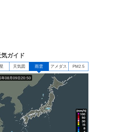
天気ガイド
星
天気図
雨雲
アメダス
PM2.5