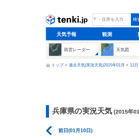
tenki.jp
検
天気予報
観測
雨雲レーダー
天気図
トップ
過去天気(実況天気)2015年01月
11日
兵庫県の実況天気
(2015年0
前日(01月10日)