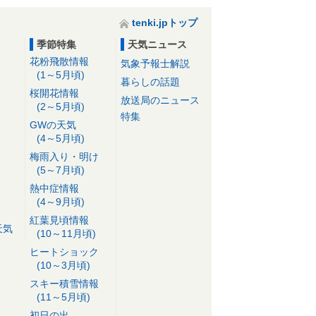
tenki.jpトップ
季節特集
天気ニュース
花粉飛散情報
気象予報士解説
(1～5月頃)
暮らしの話題
桜開花情報
放送局のニュース
(2～5月頃)
特集
GWの天気
(4～5月頃)
梅雨入り・明け
(5～7月頃)
熱中症情報
(4～9月頃)
紅葉見頃情報
天気
(10～11月頃)
ヒートショック
(10～3月頃)
スキー積雪情報
(11～5月頃)
初日の出