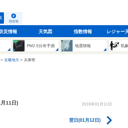
索
現在地
防災情報
天気図
指数情報
レジャー
PM2.5分布予測
地震情報
気
近畿地方
兵庫県
1月11日)
2015年01月11日
翌日(01月12日)