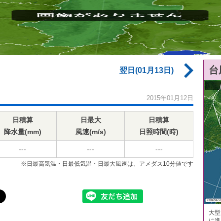
台
翌日(01月13日)
2015年01月12日
日積算
日最大
日積算
降水量(mm)
風速(m/s)
日照時間(時)
---
---
---
※日最高気温・日最低気温・日最大風速は、アメダス10分値です
大型
に進