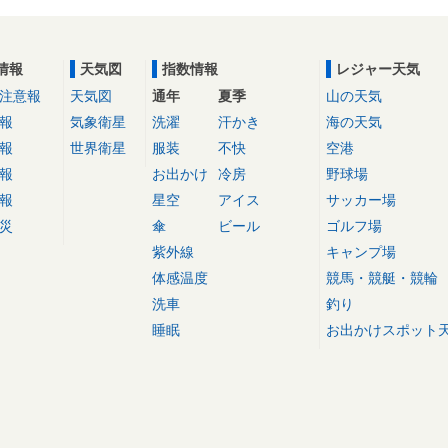
情報
天気図
指数情報
レジャー天気
注意報
天気図
通年
夏季
山の天気
報
気象衛星
洗濯
汗かき
海の天気
報
世界衛星
服装
不快
空港
報
お出かけ
冷房
野球場
報
星空
アイス
サッカー場
災
傘
ビール
ゴルフ場
紫外線
キャンプ場
体感温度
競馬・競艇・競輪
洗車
釣り
睡眠
お出かけスポット