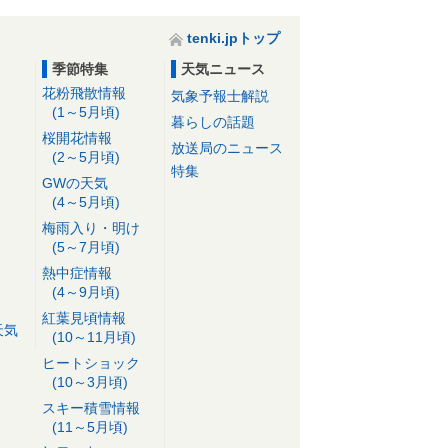
tenki.jpトップ
季節特集
天気ニュース
花粉飛散情報
気象予報士解説
(1～5月頃)
暮らしの話題
桜開花情報
放送局のニュース
(2～5月頃)
特集
GWの天気
(4～5月頃)
梅雨入り・明け
(5～7月頃)
熱中症情報
(4～9月頃)
紅葉見頃情報
天気
(10～11月頃)
ヒートショック
(10～3月頃)
スキー積雪情報
(11～5月頃)