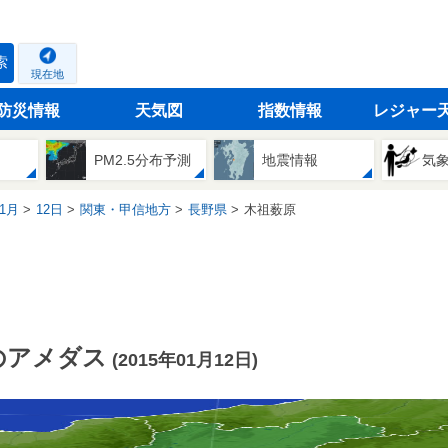
索
現在地
防災情報
天気図
指数情報
レジャー
PM2.5分布予測
地震情報
気
1月
12日
関東・甲信地方
長野県
木祖薮原
のアメダス
(2015年01月12日)