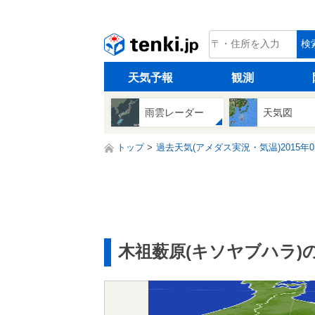
tenki.jp
検
天気予報
観測
雨雲レーダー
天気図
トップ
過去天気(アメダス実況・気温)2015年0
木祖薮原(キソヤブハラ)