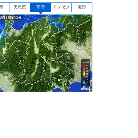
星
天気図
雨雲
アメダス
実況