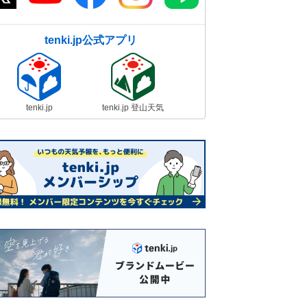
tenki.jp公式アプリ
tenki.jp
tenki.jp 登山天気