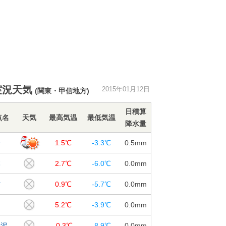
実況天気
2015年01月12日
(関東・甲信地方)
日積算
点名
天気
最高気温
最低気温
降水量
野
1.5℃
-3.3℃
0.5
mm
本
2.7℃
-6.0℃
0.0
mm
訪
0.9℃
-5.7℃
0.0
mm
田
5.2℃
-3.9℃
0.0
mm
井沢
-0.3℃
-8.9℃
0.0
mm