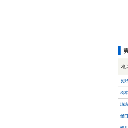
地
長
松
諏
飯
軽