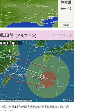
降水量
(mm/h)
時刻
風13号
(ドルフィン)
06日17:00現在
で強い台風13号が南大東島の北東約130kmを西北西
んでいます