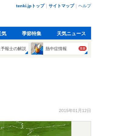
tenki.jpトップ
｜
サイトマップ
｜
ヘルプ
天気
季節特集
天気ニュース
象予報士の解説
熱中症情報
注目
2015年01月12日