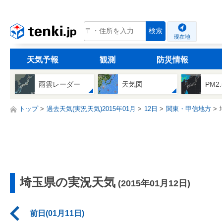
tenki.jp
検索
現在地
天気予報
観測
防災情報
雨雲レーダー
天気図
PM2
トップ
過去天気(実況天気)2015年01月
12日
関東・甲信地方
埼玉県の実況天気
(2015年01月12日)
前日(01月11日)