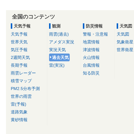
全国のコンテンツ
天気予報
観測
防災情報
天気図
天気予報
雨雲(過去)
警報・注意報
天気図
世界天気
アメダス実況
地震情報
気象衛星
気圧予報
実況天気
津波情報
世界衛星
2週間天気
過去天気
火山情報
長期予報
雷(実況)
台風情報
雨雲レーダー
知る防災
積雪マップ
PM2.5分布予測
世界の雨雲
雷(予報)
道路気象
黄砂情報