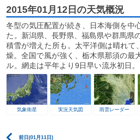
2015年01月12日の天気概況
冬型の気圧配置が続き、日本海側を中
た。新潟県、長野県、福島県や群馬県の
積雪が増えた所も。太平洋側は晴れて、
燥。全国で風が強く、栃木県那須の最大
ル。網走は平年より9日早い流氷初日。
気象衛星
実況天気図
雨雲レーダー
前日(01月11日)