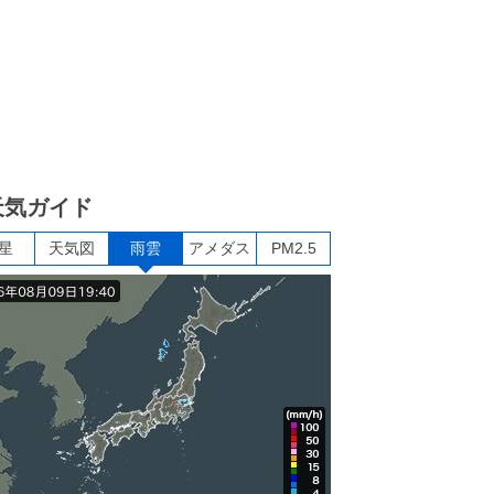
天気ガイド
星
天気図
雨雲
アメダス
PM2.5