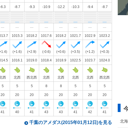
-6.3
-8.7
-9.3
-10.9
-12.2
-10.3
-9.4
-8.7
---
---
---
---
---
---
---
---
013.7
1015.3
1018.2
1017.6
1018.2
1021.7
1022.9
1023.2
+1.4)
(+1.6)
(+2.9)
(-0.6)
(+0.6)
(+3.5)
(+1.2)
(+0.3)
014.5
1016.1
1019.0
1018.4
1018.9
1022.5
1023.7
1024.0
北西
北西
西北西
北西
北西
北西
北西
西北西
5
5
5
8
8
5
5
5
20
20
20
20
20
20
20
20
41
40
41
43
43
41
42
41
北海
千葉のアメダス(2015年01月12日)を見る