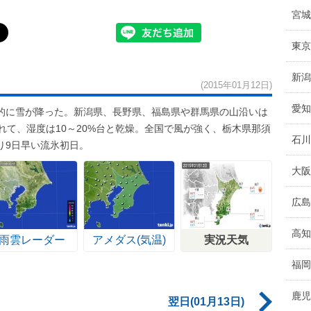
宮城
東京
新潟
(2015年01月12日)
愛知
的に雪が降った。新潟県、長野県、福島県や群馬県の山沿いは
れて、湿度は10～20%台と乾燥。全国で風が強く、栃木県那須
石川
り9日早い流氷初日。
大阪
広島
高知
雨雲レーダー
アメダス(気温)
実況天気
福岡
鹿児
翌日(01月13日)