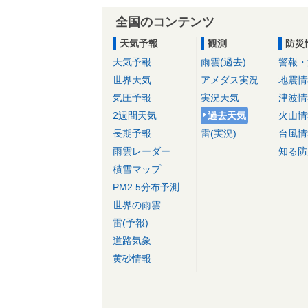
全国のコンテンツ
天気予報
観測
防災
天気予報
雨雲(過去)
警報・
世界天気
アメダス実況
地震情
気圧予報
実況天気
津波情
2週間天気
過去天気
火山情
長期予報
雷(実況)
台風情
雨雲レーダー
知る防
積雪マップ
PM2.5分布予測
世界の雨雲
雷(予報)
道路気象
黄砂情報