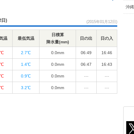
沖縄
2日)
(2015年01月12日)
日積算
気温
最低気温
日の出
日の入
降水量(mm)
5℃
2.7℃
0.0
mm
06:49
16:46
4℃
1.4℃
0.0
mm
06:47
16:43
8℃
0.9℃
0.0
mm
---
---
5℃
3.2℃
0.0
mm
---
---