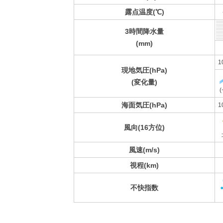
露点温度(℃)
3時間降水量
(mm)
1
現地気圧(hPa)
(変化量)
(
海面気圧(hPa)
1
風向(16方位)
風速(m/s)
視程(km)
不快指数