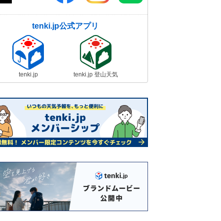
tenki.jp公式アプリ
tenki.jp
tenki.jp 登山天気