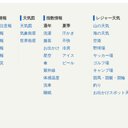
情報
天気図
指数情報
レジャー天気
注意報
天気図
通年
夏季
山の天気
報
気象衛星
洗濯
汗かき
海の天気
報
世界衛星
服装
不快
空港
報
お出かけ
冷房
野球場
報
星空
アイス
サッカー場
災
傘
ビール
ゴルフ場
紫外線
キャンプ場
体感温度
競馬・競艇・競輪
洗車
釣り
睡眠
お出かけスポット