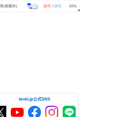
県(那覇市)
32℃
/
26℃
50%
tenki.jp公式SNS