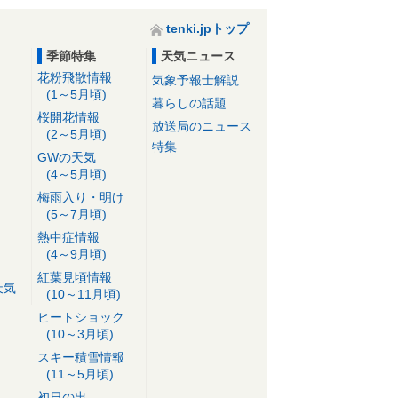
tenki.jpトップ
季節特集
天気ニュース
花粉飛散情報
気象予報士解説
(1～5月頃)
暮らしの話題
桜開花情報
放送局のニュース
(2～5月頃)
特集
GWの天気
(4～5月頃)
梅雨入り・明け
(5～7月頃)
熱中症情報
(4～9月頃)
紅葉見頃情報
天気
(10～11月頃)
ヒートショック
(10～3月頃)
スキー積雪情報
(11～5月頃)
初日の出