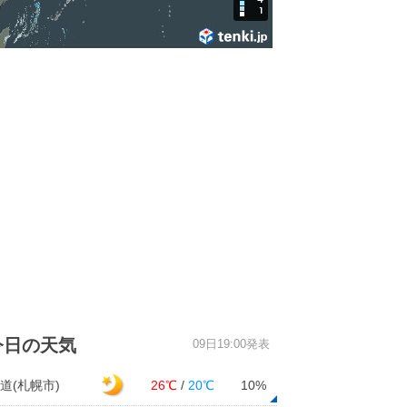
今日の天気
09日19:00発表
道(札幌市)
26℃
/
20℃
10%