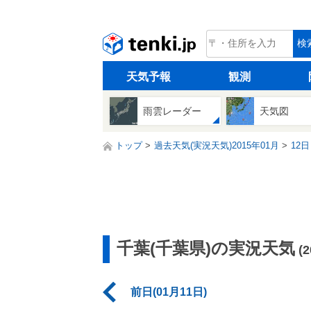
tenki.jp
検
天気予報
観測
雨雲レーダー
天気図
トップ
過去天気(実況天気)2015年01月
12日
千葉(千葉県)の実況天気
(
前日(01月11日)