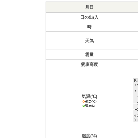
月日
日の出/入
時
天気
雲量
雲底高度
気温(℃)
湿度(%)