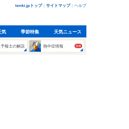
tenki.jpトップ
｜
サイトマップ
｜
ヘルプ
天気
季節特集
天気ニュース
象予報士の解説
熱中症情報
注目