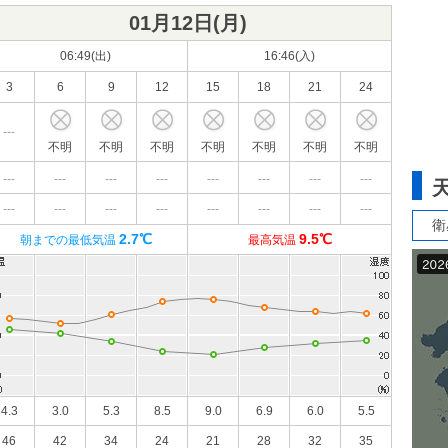
01月12日(
月
)
06:49(出)
16:46(入)
3
6
9
12
15
18
21
24
---
不明
不明
不明
不明
不明
不明
不明
---
---
---
---
---
---
---
---
---
---
---
---
---
---
---
---
衛
2.7℃
9.5℃
朝までの最低気温
最高気温
4.3
3.0
5.3
8.5
9.0
6.9
6.0
5.5
46
42
34
24
21
28
32
35