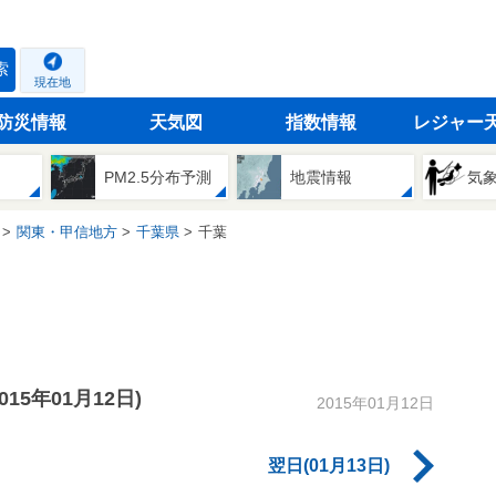
索
現在地
防災情報
天気図
指数情報
レジャー
PM2.5分布予測
地震情報
気
関東・甲信地方
千葉県
千葉
2015年01月12日)
2015年01月12日
翌日(01月13日)