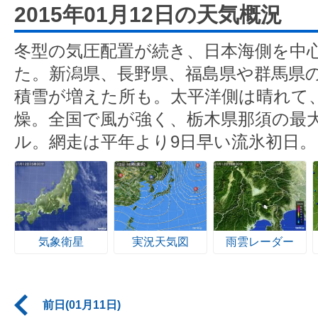
2015年01月12日の天気概況
冬型の気圧配置が続き、日本海側を中
た。新潟県、長野県、福島県や群馬県の
積雪が増えた所も。太平洋側は晴れて、
燥。全国で風が強く、栃木県那須の最大
ル。網走は平年より9日早い流氷初日。
気象衛星
実況天気図
雨雲レーダー
前日(01月11日)