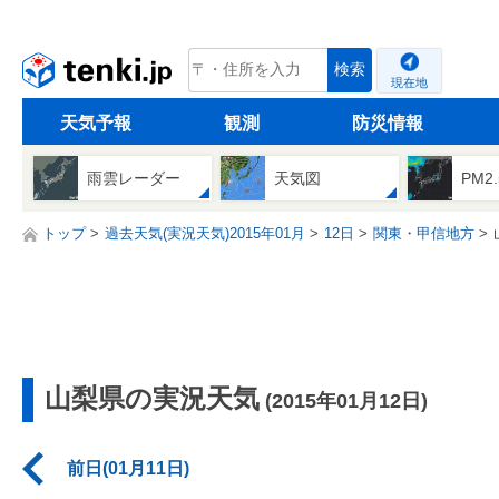
tenki.jp
検索
現在地
天気予報
観測
防災情報
雨雲レーダー
天気図
PM2
トップ
過去天気(実況天気)2015年01月
12日
関東・甲信地方
山梨県の実況天気
(2015年01月12日)
前日(01月11日)