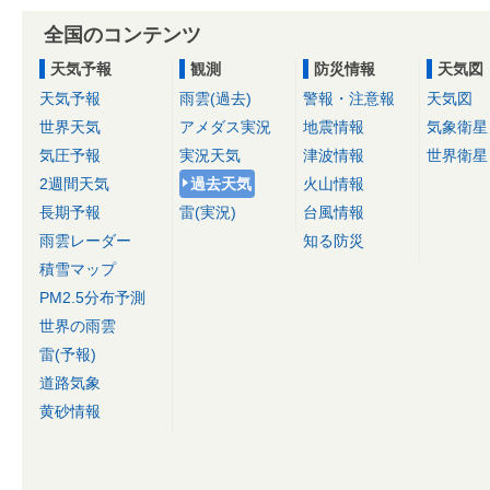
全国のコンテンツ
天気予報
観測
防災情報
天気図
天気予報
雨雲(過去)
警報・注意報
天気図
世界天気
アメダス実況
地震情報
気象衛星
気圧予報
実況天気
津波情報
世界衛星
2週間天気
過去天気
火山情報
長期予報
雷(実況)
台風情報
雨雲レーダー
知る防災
積雪マップ
PM2.5分布予測
世界の雨雲
雷(予報)
道路気象
黄砂情報