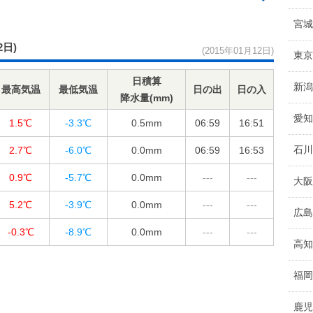
宮城
2日)
(2015年01月12日)
東京
日積算
新潟
最高気温
最低気温
日の出
日の入
降水量(mm)
愛知
1.5℃
-3.3℃
0.5
mm
06:59
16:51
石川
2.7℃
-6.0℃
0.0
mm
06:59
16:53
0.9℃
-5.7℃
0.0
mm
---
---
大阪
5.2℃
-3.9℃
0.0
mm
---
---
広島
-0.3℃
-8.9℃
0.0
mm
---
---
高知
福岡
鹿児