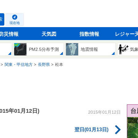
索
現在地
防災情報
天気図
指数情報
レジャー
PM2.5分布予測
地震情報
気
関東・甲信地方
長野県
松本
台
2015年01月12日)
2015年01月12日
翌日(01月13日)