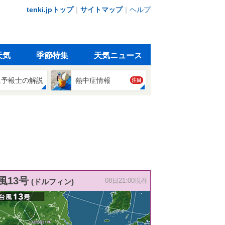
tenki.jpトップ
｜
サイトマップ
｜
ヘルプ
天気
季節特集
天気ニュース
象予報士の解説
熱中症情報
注目
風13号
(ドルフィン)
08日21:00現在