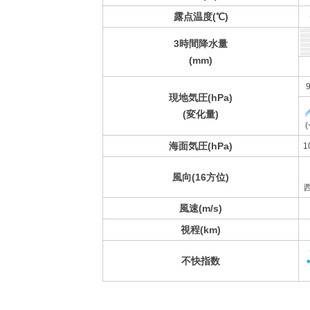
露点温度(℃)
3時間降水量
(mm)
9
現地気圧(hPa)
(変化量)
(
海面気圧(hPa)
1
風向(16方位)
風速(m/s)
視程(km)
不快指数