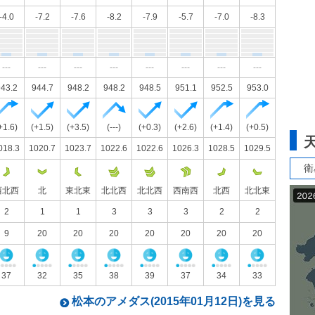
-4.0
-7.2
-7.6
-8.2
-7.9
-5.7
-7.0
-8.3
---
---
---
---
---
---
---
---
43.2
944.7
948.2
948.2
948.5
951.1
952.5
953.0
+1.6)
(+1.5)
(+3.5)
(---)
(+0.3)
(+2.6)
(+1.4)
(+0.5)
018.3
1020.7
1023.7
1022.6
1022.6
1026.3
1028.5
1029.5
衛
西北西
北
東北東
北北西
北北西
西南西
北西
北北東
2
1
1
3
3
3
2
2
9
20
20
20
20
20
20
20
37
32
35
38
39
37
34
33
松本のアメダス(2015年01月12日)を見る