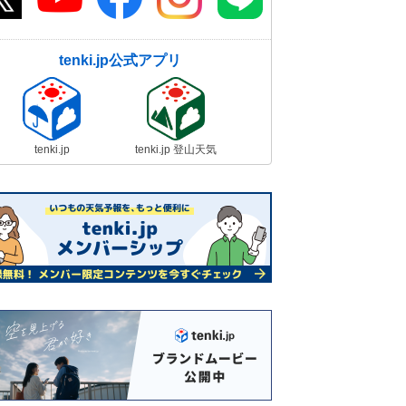
tenki.jp公式アプリ
tenki.jp
tenki.jp 登山天気