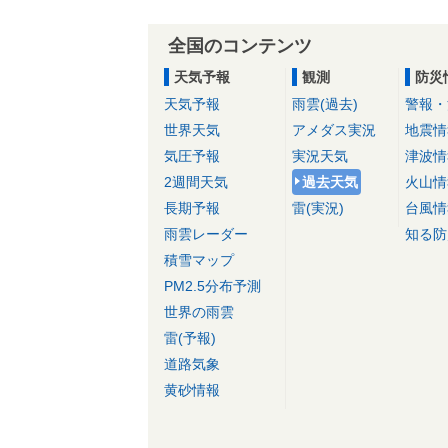
全国のコンテンツ
天気予報
観測
防災
天気予報
雨雲(過去)
警報・
世界天気
アメダス実況
地震情
気圧予報
実況天気
津波情
2週間天気
過去天気
火山情
長期予報
雷(実況)
台風情
雨雲レーダー
知る防
積雪マップ
PM2.5分布予測
世界の雨雲
雷(予報)
道路気象
黄砂情報