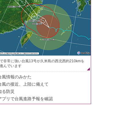
で非常に強い台風13号が久米島の西北西約210kmを
進んでいます
台風情報のみかた
台風の接近、上陸に備えて
知る防災
アプリで台風進路予報を確認