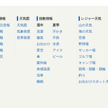
情報
天気図
指数情報
レジャー天気
注意報
天気図
通年
夏季
山の天気
報
気象衛星
洗濯
汗かき
海の天気
報
世界衛星
服装
不快
空港
報
お出かけ
冷房
野球場
報
星空
アイス
サッカー場
災
傘
ビール
ゴルフ場
紫外線
キャンプ場
体感温度
競馬・競艇・競輪
洗車
釣り
睡眠
お出かけスポット