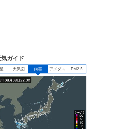
天気ガイド
星
天気図
雨雲
アメダス
PM2.5