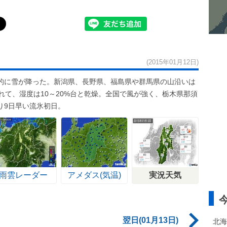
(2015年01月12日)
的に雪が降った。新潟県、長野県、福島県や群馬県の山沿いは
れて、湿度は10～20%台と乾燥。全国で風が強く、栃木県那須
り9日早い流氷初日。
雨雲レーダー
アメダス(気温)
実況天気
翌日(01月13日)
北海