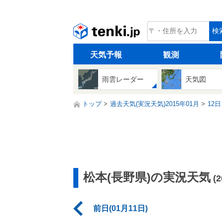
tenki.jp
検
天気予報
観測
雨雲レーダー
天気図
トップ
過去天気(実況天気)2015年01月
12日
松本(長野県)の実況天気
(
前日(01月11日)