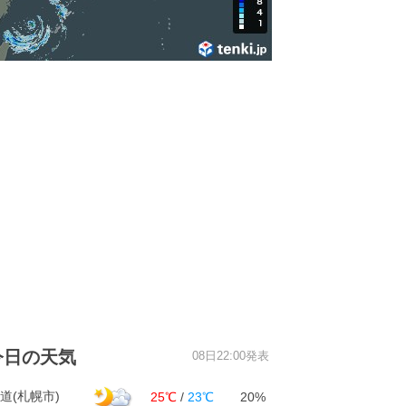
今日の天気
08日22:00発表
道(札幌市)
25℃
/
23℃
20%