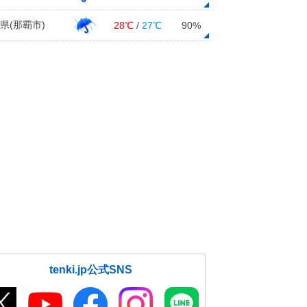
県(那覇市)
28℃
/
27℃
90%
tenki.jp公式SNS