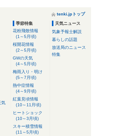
tenki.jpトップ
季節特集
天気ニュース
花粉飛散情報
気象予報士解説
(1～5月頃)
暮らしの話題
桜開花情報
放送局のニュース
(2～5月頃)
特集
GWの天気
(4～5月頃)
梅雨入り・明け
(5～7月頃)
熱中症情報
(4～9月頃)
紅葉見頃情報
天気
(10～11月頃)
ヒートショック
(10～3月頃)
スキー積雪情報
(11～5月頃)