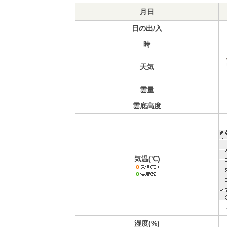
月日
日の出/入
時
天気
雲量
雲底高度
気温(℃)
湿度(%)