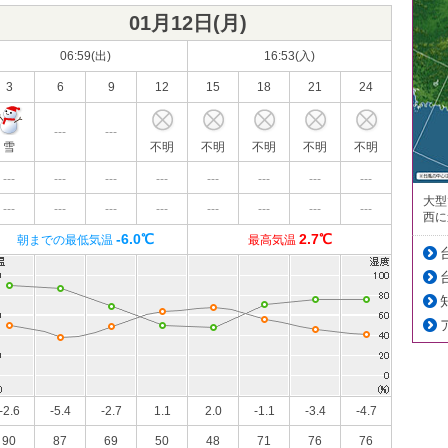
01月12日(
月
)
06:59(出)
16:53(入)
3
6
9
12
15
18
21
24
---
---
雪
不明
不明
不明
不明
不明
---
---
---
---
---
---
---
---
大型
---
---
---
---
---
---
---
---
西に
-6.0℃
2.7℃
朝までの最低気温
最高気温
-2.6
-5.4
-2.7
1.1
2.0
-1.1
-3.4
-4.7
90
87
69
50
48
71
76
76