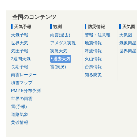
全国のコンテンツ
天気予報
観測
防災情報
天気図
天気予報
雨雲(過去)
警報・注意報
天気図
世界天気
アメダス実況
地震情報
気象衛星
気圧予報
実況天気
津波情報
世界衛星
2週間天気
過去天気
火山情報
長期予報
雷(実況)
台風情報
雨雲レーダー
知る防災
積雪マップ
PM2.5分布予測
世界の雨雲
雷(予報)
道路気象
黄砂情報