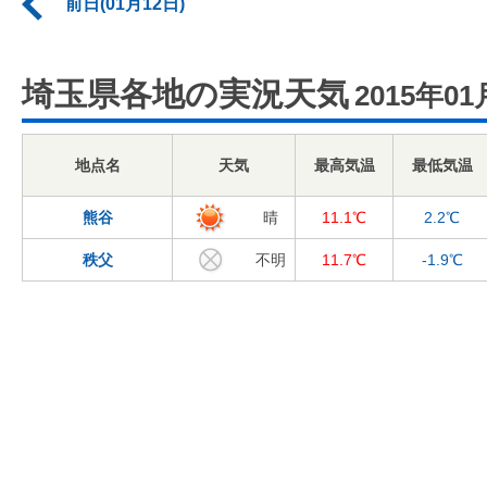
前日(01月12日)
埼玉県各地の実況天気
2015年01
地点名
天気
最高気温
最低気温
熊谷
晴
11.1℃
2.2℃
秩父
不明
11.7℃
-1.9℃