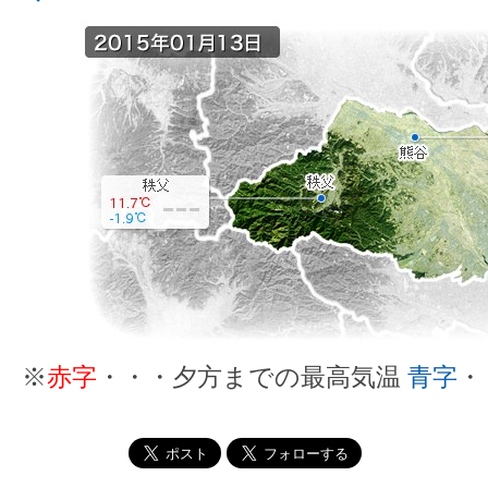
※
赤字
・・・夕方までの最高気温
青字
・