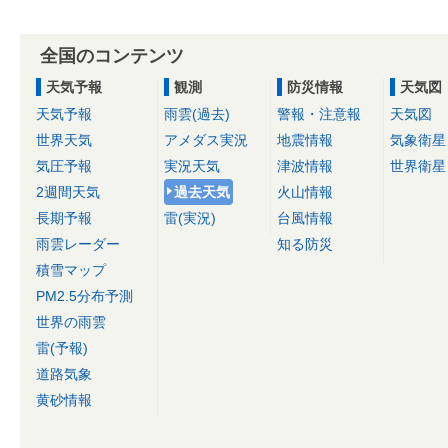
全国のコンテンツ
天気予報
観測
防災情報
天気図
天気予報
雨雲(過去)
警報・注意報
天気図
世界天気
アメダス実況
地震情報
気象衛星
気圧予報
実況天気
津波情報
世界衛星
2週間天気
過去天気
火山情報
長期予報
雷(実況)
台風情報
雨雲レーダー
知る防災
積雪マップ
PM2.5分布予測
世界の雨雲
雷(予報)
道路気象
黄砂情報