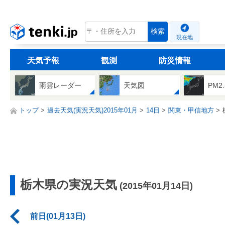
tenki.jp
検索
現在地
天気予報
観測
防災情報
雨雲レーダー
天気図
PM2
トップ
過去天気(実況天気)2015年01月
14日
関東・甲信地方
栃木県の実況天気
(2015年01月14日)
前日(01月13日)