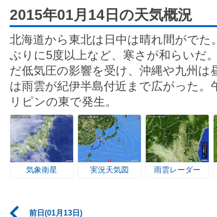
2015年01月14日の天気概況
北海道から東北は日中は晴れ間がでた
ぶりに5度以上など、寒さが和らいだ
だ低気圧の影響を受け、沖縄や九州は
は雨雲が紀伊半島付近まで広がった。午
リピンの東で発生。
気象衛星
実況天気図
雨雲レーダー
前日(01月13日)