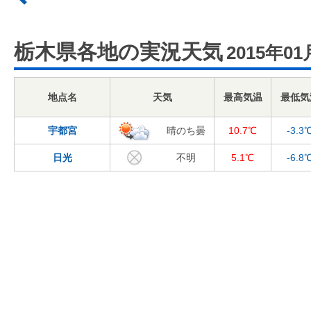
栃木県各地の実況天気
2015年01
地点名
天気
最高気温
最低気
宇都宮
晴のち曇
10.7℃
-3.3
日光
不明
5.1℃
-6.8