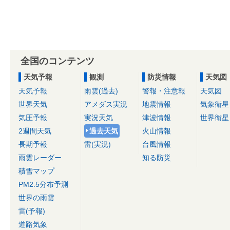
全国のコンテンツ
天気予報
観測
防災情報
天気図
天気予報
雨雲(過去)
警報・注意報
天気図
世界天気
アメダス実況
地震情報
気象衛星
気圧予報
実況天気
津波情報
世界衛星
2週間天気
過去天気
火山情報
長期予報
雷(実況)
台風情報
雨雲レーダー
知る防災
積雪マップ
PM2.5分布予測
世界の雨雲
雷(予報)
道路気象