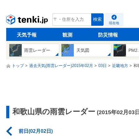
tenki.jp
検索
現在地
天気予報
観測
防災情報
雨雲レーダー
天気図
PM2
トップ
過去天気(雨雲レーダー)2015年02月
03日
近畿地方
和
和歌山県の雨雲レーダー
(2015年02月03日
前日(02月02日)