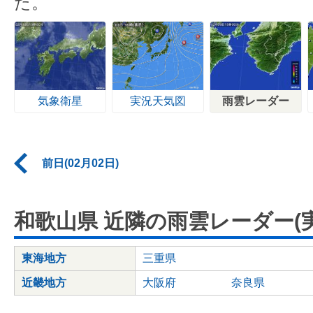
た。
気象衛星
実況天気図
雨雲レーダー
前日(02月02日)
和歌山県 近隣の雨雲レーダー(実
東海地方
三重県
近畿地方
大阪府
奈良県