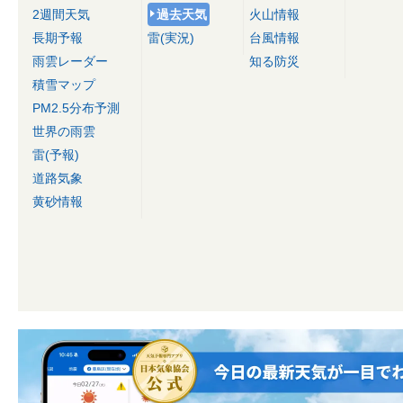
2週間天気
過去天気
火山情報
長期予報
雷(実況)
台風情報
雨雲レーダー
知る防災
積雪マップ
PM2.5分布予測
世界の雨雲
雷(予報)
道路気象
黄砂情報