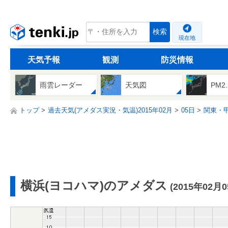
tenki.jp
検索
現在地
天気予報
観測
防災情報
雨雲レーダー
天気図
PM2
トップ
過去天気(アメダス実況・気温)2015年02月
05日
関東・
横浜(ヨコハマ)のアメダス
(2015年02月0