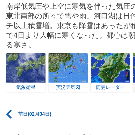
南岸低気圧や上空に寒気を伴った気圧
東北南部の所々で雪や雨。河口湖は日付
チ以上積雪増。東京も降雪はあったが
で4日より大幅に寒くなった。都心は朝
る寒さ。
気象衛星
実況天気図
雨雲レーダー
前日(02月04日)