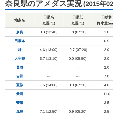
奈良県のアメダス実況
(2015年0
日最高
日最低
日積算
地点名
気温(℃)
気温(℃)
降水量(m
奈良
9.3 (13:40)
1.8 (07:20)
1.0
田原本
---
---
0.5
針
4.6 (13:00)
-0.7 (07:20)
2.0
大宇陀
6.7 (13:10)
0.0 (05:50)
2.0
葛城
---
---
2.0
吉野
---
---
7.0
五條
7.6 (14:00)
0.9 (07:20)
4.0
天川
---
---
11.0
曽爾
---
---
3.5
風屋
7.1 (12:50)
0.9 (05:20)
2.5