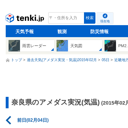
tenki.jp
検索
現在地
天気予報
観測
防災情報
雨雲レーダー
天気図
PM2
トップ
過去天気(アメダス実況・気温)2015年02月
05日
近畿地
奈良県のアメダス実況(気温)
(2015年02
前日(02月04日)