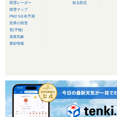
雨雲レーダー
知る防災
積雪マップ
PM2.5分布予測
世界の雨雲
雷(予報)
道路気象
黄砂情報