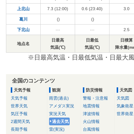
上北山
7.3 (12:00)
0.6 (23:40)
3.0
葛川
()
()
下北山
---
---
2.5
日最高
日最低
日積算
地点名
気温(℃)
気温(℃)
降水量(m
※日最高気温・日最低気温・日最大風
全国のコンテンツ
天気予報
観測
防災情報
天気図
天気予報
雨雲(過去)
警報・注意報
天気図
世界天気
アメダス実況
地震情報
気象衛星
気圧予報
実況天気
津波情報
世界衛星
2週間天気
過去天気
火山情報
長期予報
雷(実況)
台風情報