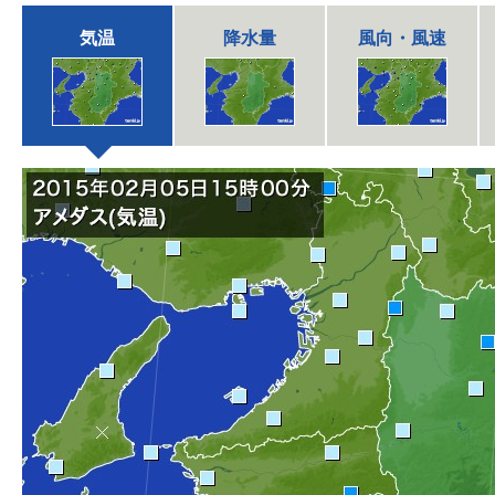
気温
降水量
風向・風速