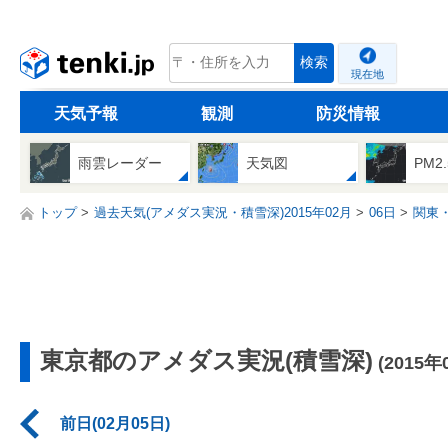
tenki.jp
検索
現在地
天気予報
観測
防災情報
雨雲レーダー
天気図
PM2
トップ
過去天気(アメダス実況・積雪深)2015年02月
06日
関東
東京都のアメダス実況(積雪深)
(2015年
前日(02月05日)