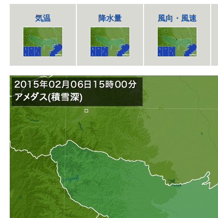
気温
降水量
風向・風速