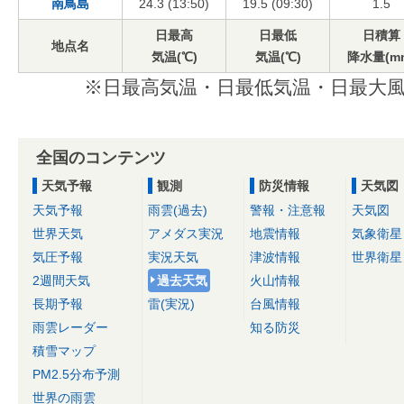
南鳥島
24.3 (13:50)
19.5 (09:30)
1.5
日最高
日最低
日積算
地点名
気温(℃)
気温(℃)
降水量(m
※日最高気温・日最低気温・日最大風
全国のコンテンツ
天気予報
観測
防災情報
天気図
天気予報
雨雲(過去)
警報・注意報
天気図
世界天気
アメダス実況
地震情報
気象衛星
気圧予報
実況天気
津波情報
世界衛星
2週間天気
過去天気
火山情報
長期予報
雷(実況)
台風情報
雨雲レーダー
知る防災
積雪マップ
PM2.5分布予測
世界の雨雲