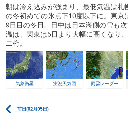
朝は冷え込みが強まり、最低気温は札幌
の冬初めての氷点下10度以下に。東京
9日目の冬日。日中は日本海側の雪も
温は、関東は5日より大幅に高くなり、
二桁。
気象衛星
実況天気図
雨雲レーダー
前日(02月05日)