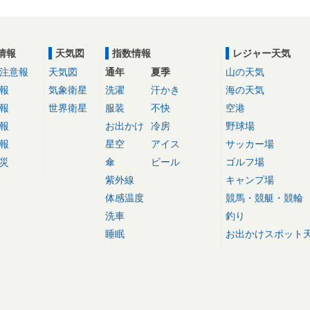
情報
天気図
指数情報
レジャー天気
注意報
天気図
通年
夏季
山の天気
報
気象衛星
洗濯
汗かき
海の天気
報
世界衛星
服装
不快
空港
報
お出かけ
冷房
野球場
報
星空
アイス
サッカー場
災
傘
ビール
ゴルフ場
紫外線
キャンプ場
体感温度
競馬・競艇・競輪
洗車
釣り
睡眠
お出かけスポット