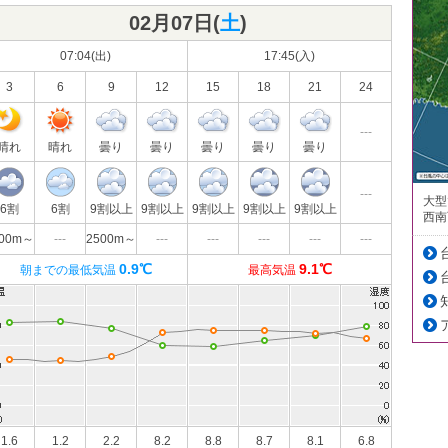
02月07日(
土
)
07:04(出)
17:45(入)
3
6
9
12
15
18
21
24
---
晴れ
晴れ
曇り
曇り
曇り
曇り
曇り
---
大型
6割
6割
9割以上
9割以上
9割以上
9割以上
9割以上
西南
500m～
---
2500m～
---
---
---
---
---
0.9℃
9.1℃
朝までの最低気温
最高気温
1.6
1.2
2.2
8.2
8.8
8.7
8.1
6.8