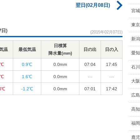
翌日(02月08日)
宮城
東京
7日)
(2015年02月07日)
新潟
日積算
気温
最低気温
日の出
日の入
愛知
降水量(mm)
1℃
0.9℃
0.0
mm
07:04
17:45
石川
8℃
1.6℃
0.0
mm
---
---
大阪
.0℃
-1.2℃
0.0
mm
07:01
17:42
広島
高知
福岡
鹿児