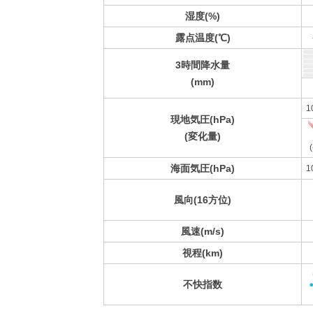
湿度(%)
露点温度(℃)
3時間降水量
(mm)
1
現地気圧(hPa)
(変化量)
(
海面気圧(hPa)
1
風向(16方位)
風速(m/s)
視程(km)
不快指数