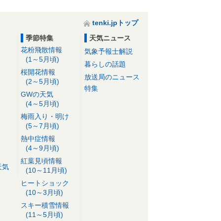
tenki.jpトップ
季節特集
天気ニュース
花粉飛散情報
気象予報士解説
(1～5月頃)
暮らしの話題
桜開花情報
放送局のニュース
(2～5月頃)
特集
GWの天気
(4～5月頃)
梅雨入り・明け
(5～7月頃)
熱中症情報
(4～9月頃)
紅葉見頃情報
天気
(10～11月頃)
ヒートショック
(10～3月頃)
スキー積雪情報
(11～5月頃)