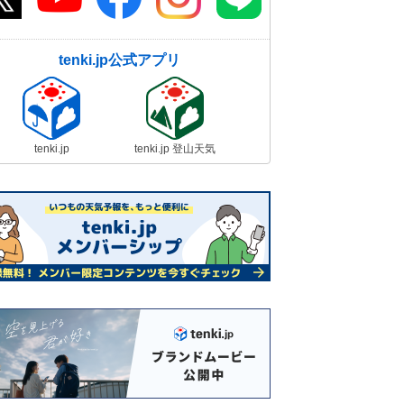
tenki.jp公式アプリ
tenki.jp
tenki.jp 登山天気