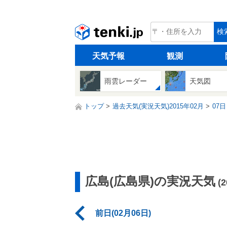
tenki.jp
検
天気予報
観測
雨雲レーダー
天気図
トップ
過去天気(実況天気)2015年02月
07日
広島(広島県)の実況天気
(
前日(02月06日)