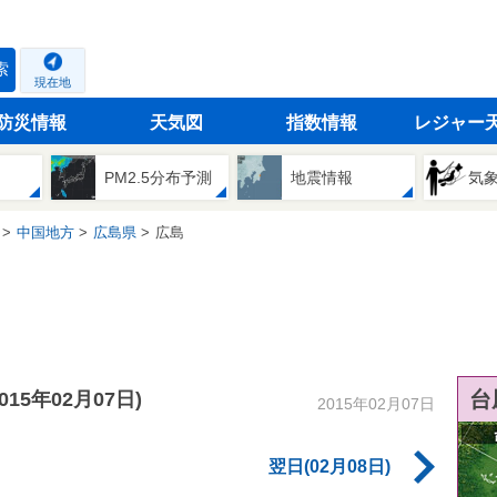
索
現在地
防災情報
天気図
指数情報
レジャー
PM2.5分布予測
地震情報
気
中国地方
広島県
広島
台
2015年02月07日)
2015年02月07日
翌日(02月08日)