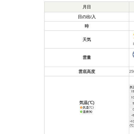
月日
日の出/入
時
天気
雲量
雲底高度
2
気温(℃)