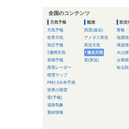
全国のコンテンツ
天気予報
観測
防災
天気予報
雨雲(過去)
警報・
世界天気
アメダス実況
地震情
気圧予報
実況天気
津波情
2週間天気
過去天気
火山情
長期予報
雷(実況)
台風情
雨雲レーダー
知る防
積雪マップ
PM2.5分布予測
世界の雨雲
雷(予報)
道路気象
黄砂情報