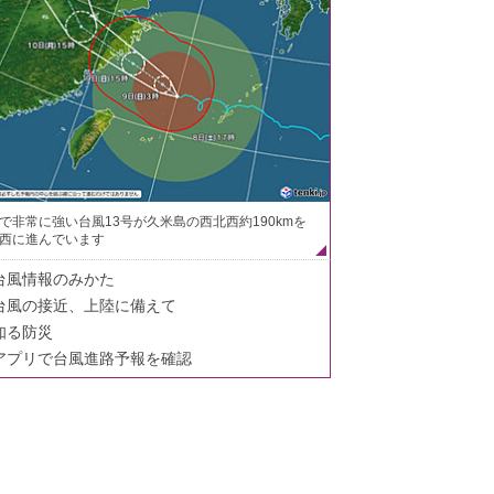
で非常に強い台風13号が久米島の西北西約190kmを
西に進んでいます
台風情報のみかた
台風の接近、上陸に備えて
知る防災
アプリで台風進路予報を確認