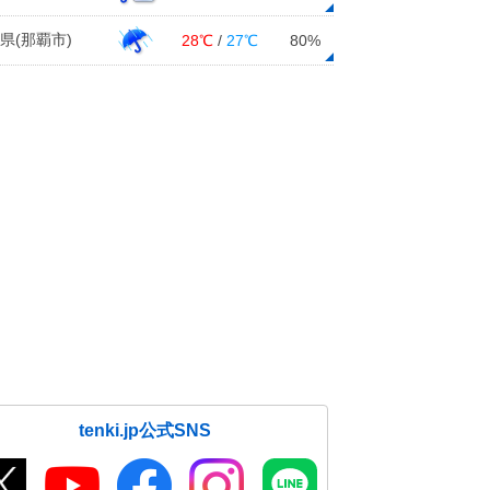
県(那覇市)
28℃
/
27℃
80%
tenki.jp公式SNS