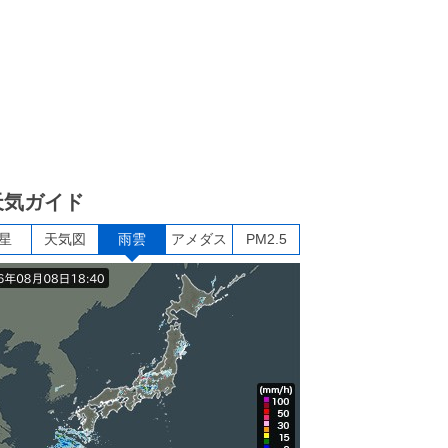
天気ガイド
星
天気図
雨雲
アメダス
PM2.5