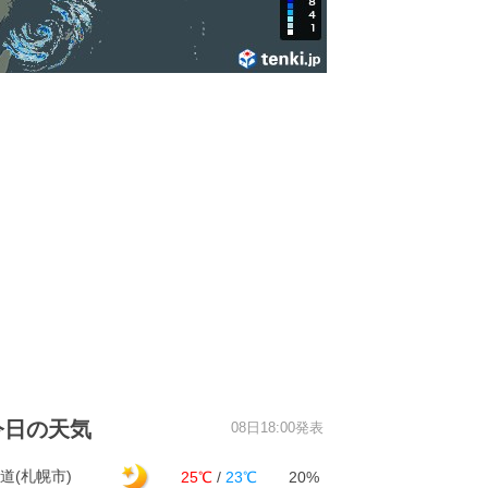
今日の天気
08日18:00発表
道(札幌市)
25℃
/
23℃
20%