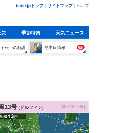
tenki.jpトップ
｜
サイトマップ
｜
ヘルプ
天気
季節特集
天気ニュース
象予報士の解説
熱中症情報
注目
風13号
(ドルフィン)
08日18:00現在