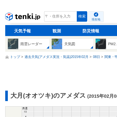
tenki.jp
検索
現在地
天気予報
観測
防災情報
雨雲レーダー
天気図
PM2
トップ
過去天気(アメダス実況・気温)2015年02月
08日
関東・
大月(オオツキ)のアメダス
(2015年02月0