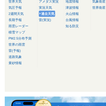
世界天気
アメダス実況
地震情報
気象衛星
気圧予報
実況天気
津波情報
世界衛星
2週間天気
過去天気
火山情報
長期予報
雷(実況)
台風情報
雨雲レーダー
知る防災
積雪マップ
PM2.5分布予測
世界の雨雲
雷(予報)
道路気象
黄砂情報