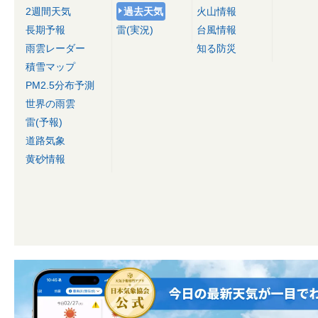
2週間天気
過去天気
火山情報
長期予報
雷(実況)
台風情報
雨雲レーダー
知る防災
積雪マップ
PM2.5分布予測
世界の雨雲
雷(予報)
道路気象
黄砂情報