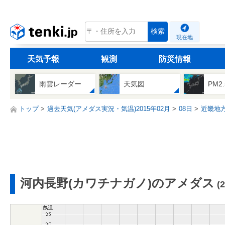
tenki.jp
検索
現在地
天気予報
観測
防災情報
雨雲レーダー
天気図
PM2
トップ
過去天気(アメダス実況・気温)2015年02月
08日
近畿地
河内長野(カワチナガノ)のアメダス
(