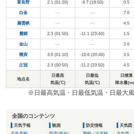
富良野
2.1 (01:20)
-9.7 (18:50)
0.5
白金
---
---
7.0
層雲峡
---
---
4.5
麓郷
2.3 (01:50)
-11.1 (23:40)
1.5
金山
---
---
2.0
幾寅
3.0 (01:10)
-10.6 (20:40)
3.5
占冠
2.3 (00:50)
-11.2 (23:50)
4.5
日最高
日最低
日積算
地点名
気温(℃)
気温(℃)
降水量(m
※日最高気温・日最低気温・日最大風
全国のコンテンツ
天気予報
観測
防災情報
天気図
天気予報
雨雲(過去)
警報・注意報
天気図