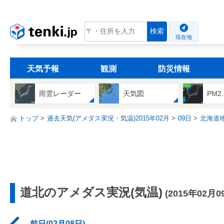
tenki.jp
検索
現在地
天気予報
観測
防災情報
雨雲レーダー
天気図
PM2
トップ
過去天気(アメダス実況・気温)2015年02月
09日
北海道
道北のアメダス実況(気温)
(2015年02月0
前日(02月08日)