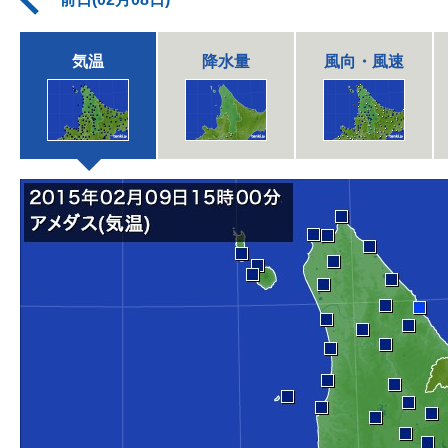
気温
降水量
風向・風速