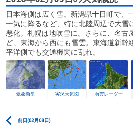
日本海側は広く雪。新潟県十日町で、一
一気に降るなど、特に北陸周辺で大雪
悪化。札幌は地吹雪に。さらに、名古
ど、東海から西にも雪雲。東海道新幹
平洋側でも交通機関に乱れ。
気象衛星
実況天気図
雨雲レーダー
前日(02月08日)