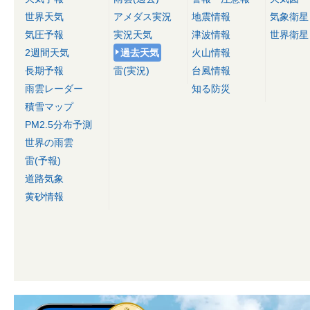
世界天気
アメダス実況
地震情報
気象衛星
気圧予報
実況天気
津波情報
世界衛星
2週間天気
過去天気
火山情報
長期予報
雷(実況)
台風情報
雨雲レーダー
知る防災
積雪マップ
PM2.5分布予測
世界の雨雲
雷(予報)
道路気象
黄砂情報