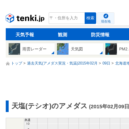
tenki.jp
検索
現在地
天気予報
観測
防災情報
雨雲レーダー
天気図
PM2
トップ
過去天気(アメダス実況・気温)2015年02月
09日
北海道
天塩(テシオ)のアメダス
(2015年02月09日