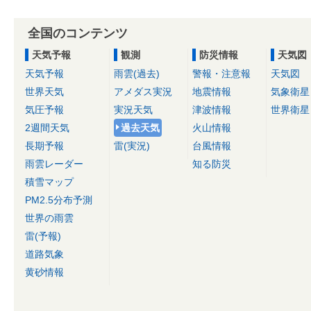
全国のコンテンツ
天気予報
観測
防災情報
天気図
天気予報
雨雲(過去)
警報・注意報
天気図
世界天気
アメダス実況
地震情報
気象衛星
気圧予報
実況天気
津波情報
世界衛星
2週間天気
過去天気
火山情報
長期予報
雷(実況)
台風情報
雨雲レーダー
知る防災
積雪マップ
PM2.5分布予測
世界の雨雲
雷(予報)
道路気象
黄砂情報