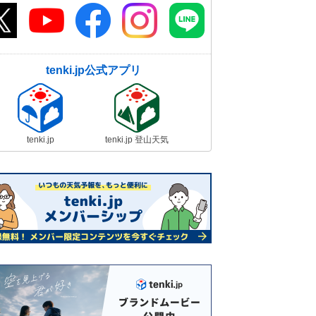
tenki.jp公式アプリ
tenki.jp
tenki.jp 登山天気