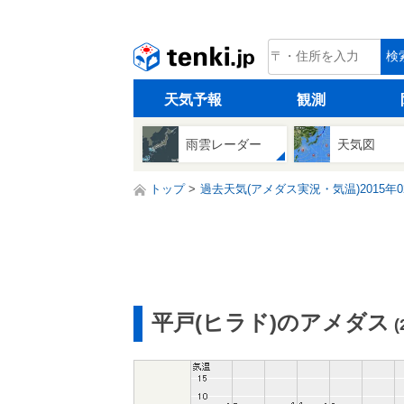
tenki.jp
検
天気予報
観測
雨雲レーダー
天気図
トップ
過去天気(アメダス実況・気温)2015年0
平戸(ヒラド)のアメダス