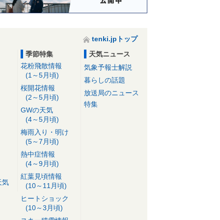
tenki.jpトップ
季節特集
天気ニュース
花粉飛散情報
気象予報士解説
(1～5月頃)
暮らしの話題
桜開花情報
放送局のニュース
(2～5月頃)
特集
GWの天気
(4～5月頃)
梅雨入り・明け
(5～7月頃)
熱中症情報
(4～9月頃)
紅葉見頃情報
天気
(10～11月頃)
ヒートショック
(10～3月頃)