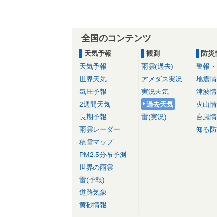
全国のコンテンツ
天気予報
観測
防災
天気予報
雨雲(過去)
警報・
世界天気
アメダス実況
地震情
気圧予報
実況天気
津波情
2週間天気
過去天気
火山情
長期予報
雷(実況)
台風情
雨雲レーダー
知る防
積雪マップ
PM2.5分布予測
世界の雨雲
雷(予報)
道路気象
黄砂情報