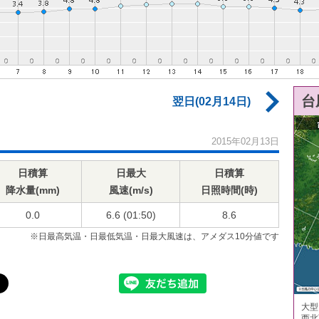
台
翌日(02月14日)
2015年02月13日
日積算
日最大
日積算
降水量(mm)
風速(m/s)
日照時間(時)
0.0
6.6 (01:50)
8.6
※日最高気温・日最低気温・日最大風速は、アメダス10分値です
大型
西北