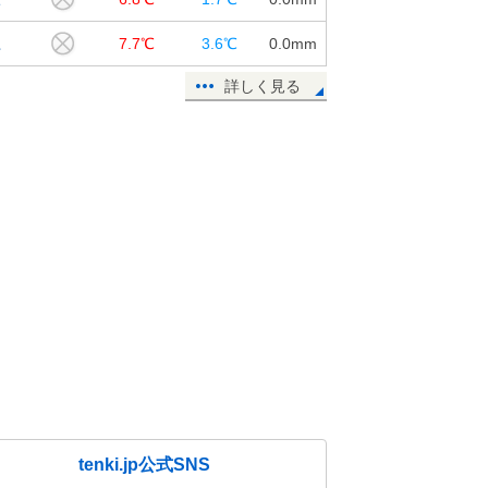
江
7.7℃
3.6℃
0.0
mm
詳しく見る
tenki.jp公式SNS