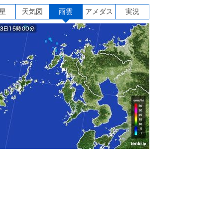
星
天気図
雨雲
アメダス
実況