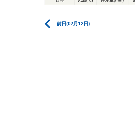
日時
気温(℃)
降水量(mm)
前日(02月12日)