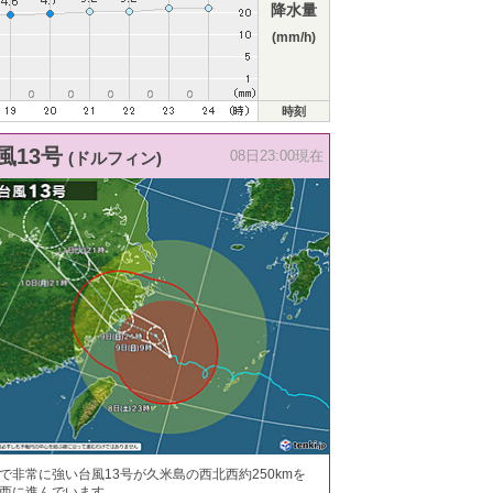
降水量
(mm/h)
時刻
風13号
(ドルフィン)
08日23:00現在
で非常に強い台風13号が久米島の西北西約250kmを
西に進んでいます