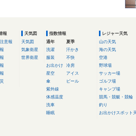
情報
天気図
指数情報
レジャー天気
注意報
天気図
通年
夏季
山の天気
報
気象衛星
洗濯
汗かき
海の天気
報
世界衛星
服装
不快
空港
報
お出かけ
冷房
野球場
報
星空
アイス
サッカー場
災
傘
ビール
ゴルフ場
紫外線
キャンプ場
体感温度
競馬・競艇・競輪
洗車
釣り
睡眠
お出かけスポット