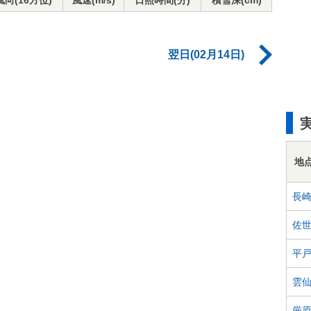
風向(16方位)
風速(m/s)
日照時間(分)
積雪深(cm)
翌日(02月14日)
地
長
佐
平
雲
厳