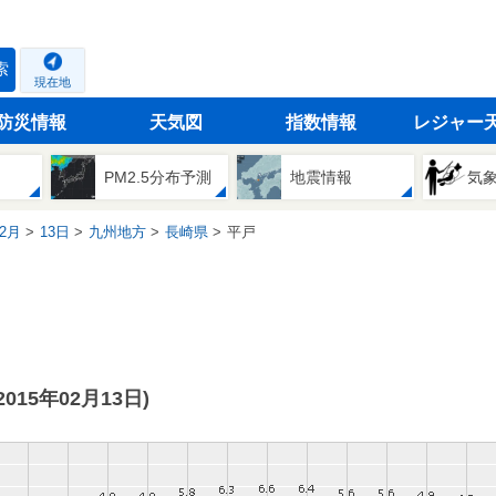
索
現在地
防災情報
天気図
指数情報
レジャー
PM2.5分布予測
地震情報
気
2月
13日
九州地方
長崎県
平戸
(2015年02月13日)