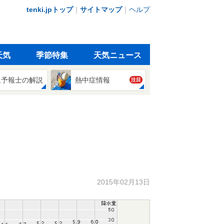
tenki.jpトップ
｜
サイトマップ
｜
ヘルプ
天気
季節特集
天気ニュース
象予報士の解説
熱中症情報
注目
2015年02月13日