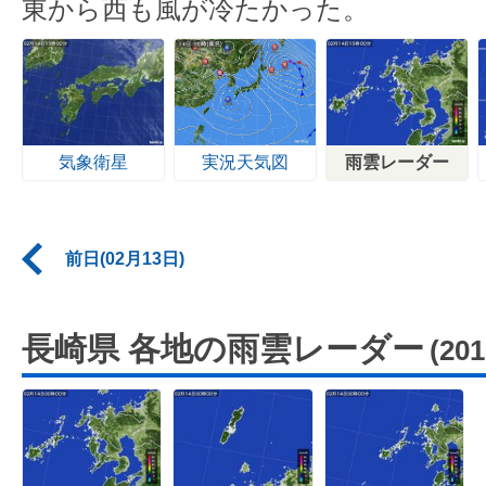
東から西も風が冷たかった。
気象衛星
実況天気図
雨雲レーダー
前日(02月13日)
長崎県 各地の雨雲レーダー
(20