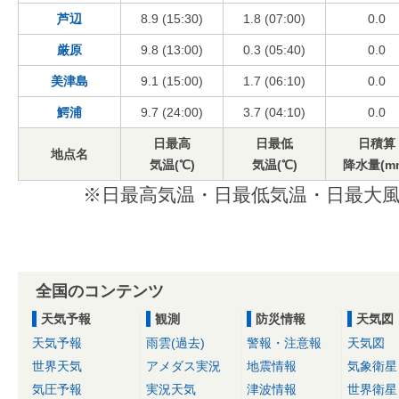
芦辺
8.9 (15:30)
1.8 (07:00)
0.0
厳原
9.8 (13:00)
0.3 (05:40)
0.0
美津島
9.1 (15:00)
1.7 (06:10)
0.0
鰐浦
9.7 (24:00)
3.7 (04:10)
0.0
日最高
日最低
日積算
地点名
気温(℃)
気温(℃)
降水量(m
※日最高気温・日最低気温・日最大風
全国のコンテンツ
天気予報
観測
防災情報
天気図
天気予報
雨雲(過去)
警報・注意報
天気図
世界天気
アメダス実況
地震情報
気象衛星
気圧予報
実況天気
津波情報
世界衛星