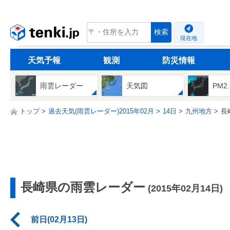
tenki.jp
検索
現在地
天気予報
観測
防災情報
雨雲レーダー
天気図
PM2
トップ
過去天気(雨雲レーダー)2015年02月
14日
九州地方
長
長崎県の雨雲レーダー
(2015年02月14日)
前日(02月13日)