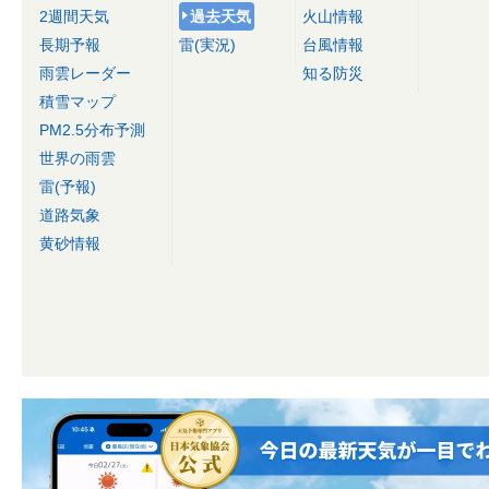
2週間天気
過去天気
火山情報
長期予報
雷(実況)
台風情報
雨雲レーダー
知る防災
積雪マップ
PM2.5分布予測
世界の雨雲
雷(予報)
道路気象
黄砂情報