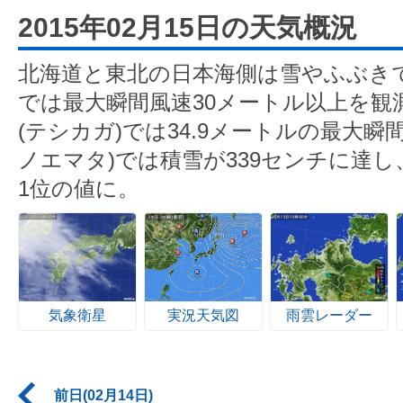
2015年02月15日の天気概況
北海道と東北の日本海側は雪やふぶき
では最大瞬間風速30メートル以上を観
(テシカガ)では34.9メートルの最大瞬
ノエマタ)では積雪が339センチに達し
1位の値に。
気象衛星
実況天気図
雨雲レーダー
前日(02月14日)