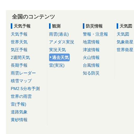
全国のコンテンツ
天気予報
観測
防災情報
天気図
天気予報
雨雲(過去)
警報・注意報
天気図
世界天気
アメダス実況
地震情報
気象衛星
気圧予報
実況天気
津波情報
世界衛星
2週間天気
過去天気
火山情報
長期予報
雷(実況)
台風情報
雨雲レーダー
知る防災
積雪マップ
PM2.5分布予測
世界の雨雲
雷(予報)
道路気象
黄砂情報