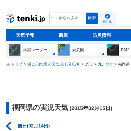
tenki.jp
検索
現在地
天気予報
観測
防災情報
雨雲レーダー
天気図
PM2
トップ
過去天気(実況天気)2015年02月
15日
九州地方
福岡県
福岡県の実況天気
(2015年02月15日)
前日(02月14日)