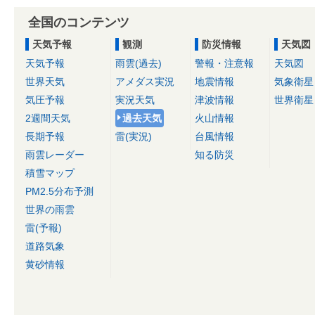
全国のコンテンツ
天気予報
観測
防災情報
天気図
天気予報
雨雲(過去)
警報・注意報
天気図
世界天気
アメダス実況
地震情報
気象衛星
気圧予報
実況天気
津波情報
世界衛星
2週間天気
過去天気
火山情報
長期予報
雷(実況)
台風情報
雨雲レーダー
知る防災
積雪マップ
PM2.5分布予測
世界の雨雲
雷(予報)
道路気象
黄砂情報