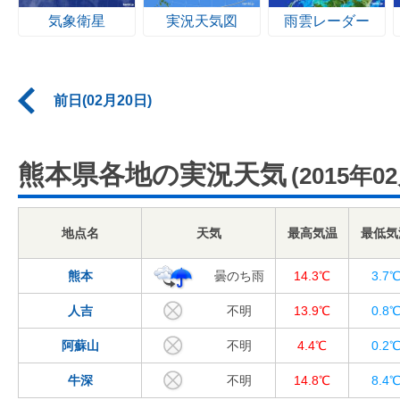
気象衛星
実況天気図
雨雲レーダー
前日(02月20日)
熊本県各地の実況天気
(2015年0
地点名
天気
最高気温
最低気
熊本
曇のち雨
14.3℃
3.7
人吉
不明
13.9℃
0.8
阿蘇山
不明
4.4℃
0.2
牛深
不明
14.8℃
8.4