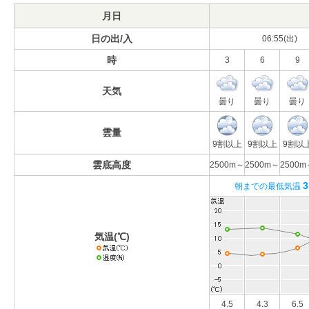
月日
日の出/入
06:55(出)
時
3
6
9
天気
曇り
曇り
曇り
雲量
9割以上
9割以上
9割以
雲底高度
2500m～
2500m～
2500m
3
朝までの最低気温
気温(℃)
4.5
4.3
6.5