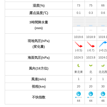
湿度(%)
73
75
66
露点温度(℃)
0.1
0.3
0.6
3時間降水量
(mm)
---
---
---
1019.6
1018.9
1019.
現地気圧(hPa)
(変化量)
(-0.5)
(-0.7)
(+0.2)
海面気圧(hPa)
1024.5
1023.8
1024.
風向(16方位)
東北東
北
北北
風速(m/s)
1
2
1
視程(km)
20
20
30
不快指数
44
44
46