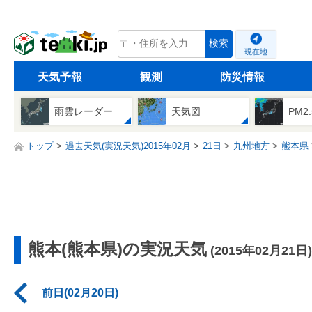
tenki.jp
検索
現在地
天気予報
観測
防災情報
雨雲レーダー
天気図
PM2
トップ
過去天気(実況天気)2015年02月
21日
九州地方
熊本県
熊本(熊本県)の実況天気
(2015年02月21日)
前日(02月20日)