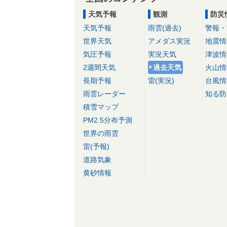
天気予報
観測
防災
天気予報
雨雲(過去)
警報・
世界天気
アメダス実況
地震情
気圧予報
実況天気
津波情
2週間天気
過去天気
火山情
長期予報
雷(実況)
台風情
雨雲レーダー
知る防
積雪マップ
PM2.5分布予測
世界の雨雲
雷(予報)
道路気象
黄砂情報