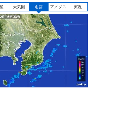
星
天気図
雨雲
アメダス
実況