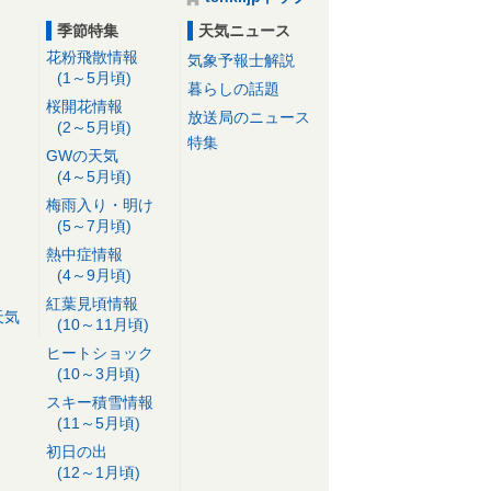
季節特集
天気ニュース
花粉飛散情報
気象予報士解説
(1～5月頃)
暮らしの話題
桜開花情報
放送局のニュース
(2～5月頃)
特集
GWの天気
(4～5月頃)
梅雨入り・明け
(5～7月頃)
熱中症情報
(4～9月頃)
紅葉見頃情報
天気
(10～11月頃)
ヒートショック
(10～3月頃)
スキー積雪情報
(11～5月頃)
初日の出
(12～1月頃)