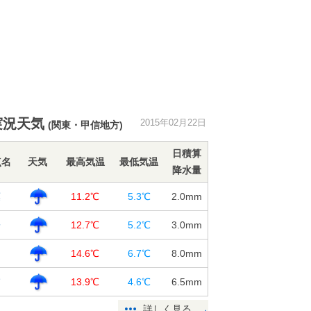
実況天気
2015年02月22日
(関東・甲信地方)
日積算
点名
天気
最高気温
最低気温
降水量
葉
11.2℃
5.3℃
2.0
mm
子
12.7℃
5.2℃
3.0
mm
山
14.6℃
6.7℃
8.0
mm
浦
13.9℃
4.6℃
6.5
mm
詳しく見る