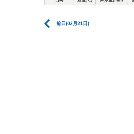
日時
気温(℃)
降水量(mm)
前日(02月21日)