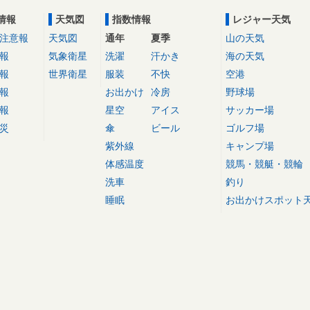
情報
天気図
指数情報
レジャー天気
注意報
天気図
通年
夏季
山の天気
報
気象衛星
洗濯
汗かき
海の天気
報
世界衛星
服装
不快
空港
報
お出かけ
冷房
野球場
報
星空
アイス
サッカー場
災
傘
ビール
ゴルフ場
紫外線
キャンプ場
体感温度
競馬・競艇・競輪
洗車
釣り
睡眠
お出かけスポット