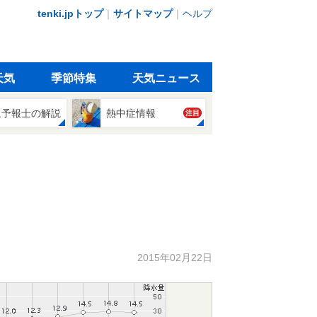
tenki.jpトップ
｜
サイトマップ
｜
ヘルプ
天気
季節特集
天気ニュース
象予報士の解説
熱中症情報
注目
2015年02月22日