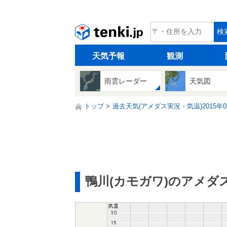
tenki.jp
検
天気予報
観測
雨雲レーダー
天気図
トップ
過去天気(アメダス実況・気温)2015年0
鴨川(カモガワ)のアメダ