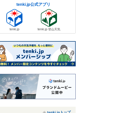
tenki.jp公式アプリ
tenki.jp
tenki.jp 登山天気
tenki.jpトップ