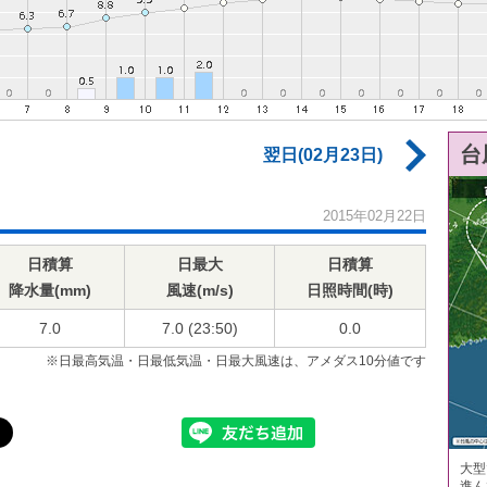
台
翌日(02月23日)
2015年02月22日
日積算
日最大
日積算
降水量(mm)
風速(m/s)
日照時間(時)
7.0
7.0 (23:50)
0.0
※日最高気温・日最低気温・日最大風速は、アメダス10分値です
大型
進ん