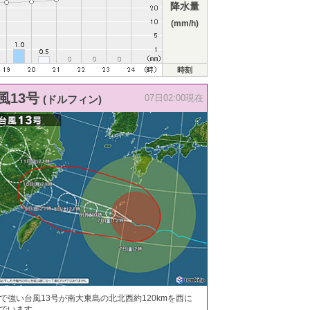
降水量
(mm/h)
時刻
風13号
(ドルフィン)
07日02:00現在
で強い台風13号が南大東島の北北西約120kmを西に
でいます