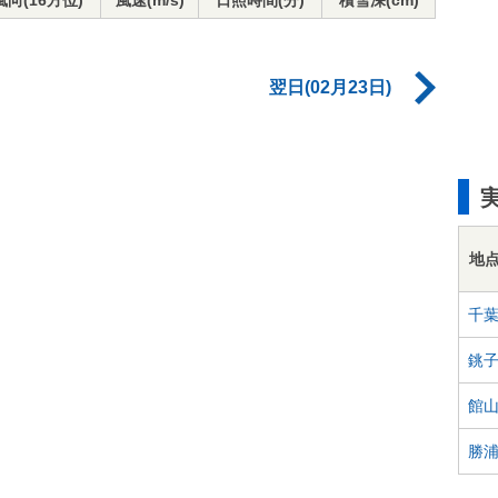
風向(16方位)
風速(m/s)
日照時間(分)
積雪深(cm)
翌日(02月23日)
地
千
銚
館
勝