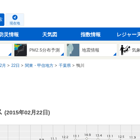
索
現在地
防災情報
天気図
指数情報
レジャー
PM2.5分布予測
地震情報
気
2月
22日
関東・甲信地方
千葉県
鴨川
ス
(2015年02月22日)