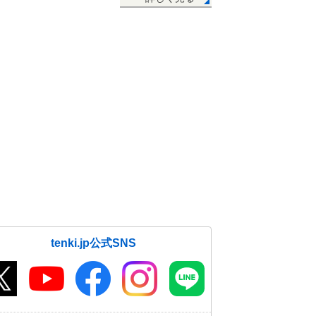
tenki.jp公式SNS