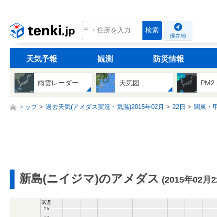
tenki.jp
検索
現在地
天気予報
観測
防災情報
雨雲レーダー
天気図
PM2
トップ
過去天気(アメダス実況・気温)2015年02月
22日
関東・
新島(ニイジマ)のアメダス
(2015年02月2