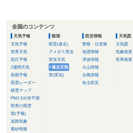
全国のコンテンツ
天気予報
観測
防災情報
天気図
天気予報
雨雲(過去)
警報・注意報
天気図
世界天気
アメダス実況
地震情報
気象衛星
気圧予報
実況天気
津波情報
世界衛星
2週間天気
過去天気
火山情報
長期予報
雷(実況)
台風情報
雨雲レーダー
知る防災
積雪マップ
PM2.5分布予測
世界の雨雲
雷(予報)
道路気象
黄砂情報