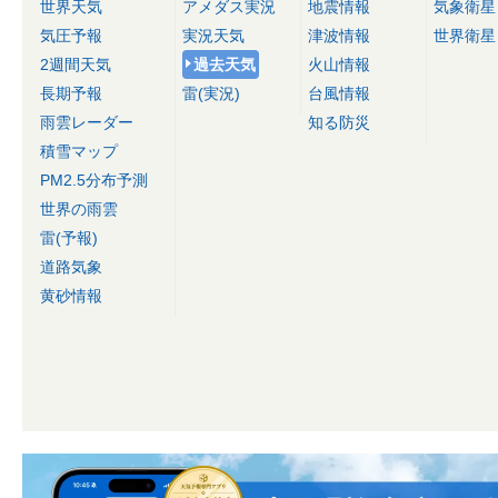
世界天気
アメダス実況
地震情報
気象衛星
気圧予報
実況天気
津波情報
世界衛星
2週間天気
過去天気
火山情報
長期予報
雷(実況)
台風情報
雨雲レーダー
知る防災
積雪マップ
PM2.5分布予測
世界の雨雲
雷(予報)
道路気象
黄砂情報