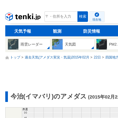
tenki.jp
検索
現在地
天気予報
観測
防災情報
雨雲レーダー
天気図
PM2
トップ
過去天気(アメダス実況・気温)2015年02月
22日
四国地
今治(イマバリ)のアメダス
(2015年02月2