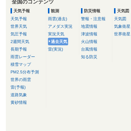
全国のコンテンツ
天気予報
観測
防災情報
天気図
天気予報
雨雲(過去)
警報・注意報
天気図
世界天気
アメダス実況
地震情報
気象衛星
気圧予報
実況天気
津波情報
世界衛星
2週間天気
過去天気
火山情報
長期予報
雷(実況)
台風情報
雨雲レーダー
知る防災
積雪マップ
PM2.5分布予測
世界の雨雲
雷(予報)
道路気象
黄砂情報