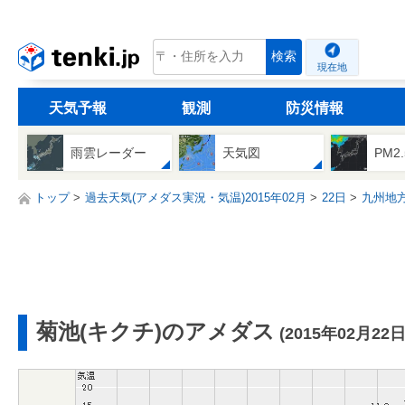
tenki.jp
検索
現在地
天気予報
観測
防災情報
雨雲レーダー
天気図
PM2
トップ
過去天気(アメダス実況・気温)2015年02月
22日
九州地
菊池(キクチ)のアメダス
(2015年02月22日