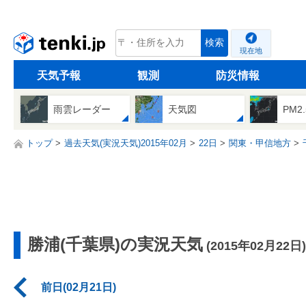
tenki.jp
検索
現在地
天気予報
観測
防災情報
雨雲レーダー
天気図
PM2
トップ
過去天気(実況天気)2015年02月
22日
関東・甲信地方
勝浦(千葉県)の実況天気
(2015年02月22日)
前日(02月21日)