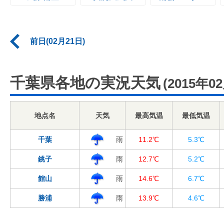
前日(02月21日)
千葉県各地の実況天気
(2015年0
地点名
天気
最高気温
最低気温
千葉
雨
11.2℃
5.3℃
銚子
雨
12.7℃
5.2℃
館山
雨
14.6℃
6.7℃
勝浦
雨
13.9℃
4.6℃