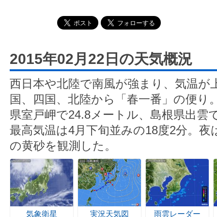
2015年02月22日の天気概況
西日本や北陸で南風が強まり、気温が
国、四国、北陸から「春一番」の便り
県室戸岬で24.8メートル、島根県出雲で
最高気温は4月下旬並みの18度2分。
の黄砂を観測した。
気象衛星
実況天気図
雨雲レーダー