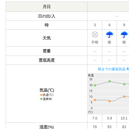
月日
日の出/入
---
時
3
6
9
天気
不明
雨
雨
雲量
---
---
---
雲底高度
---
---
---
4
朝までの最低気温
気温(℃)
7.0
5.9
10.1
湿度(%)
79
93
83