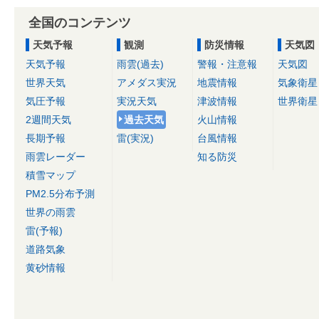
全国のコンテンツ
天気予報
観測
防災情報
天気図
天気予報
雨雲(過去)
警報・注意報
天気図
世界天気
アメダス実況
地震情報
気象衛星
気圧予報
実況天気
津波情報
世界衛星
2週間天気
過去天気
火山情報
長期予報
雷(実況)
台風情報
雨雲レーダー
知る防災
積雪マップ
PM2.5分布予測
世界の雨雲
雷(予報)
道路気象
黄砂情報