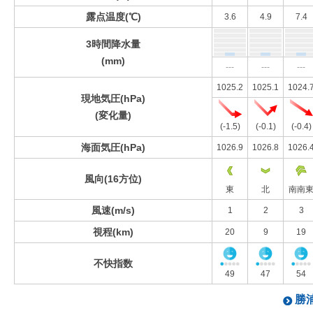
露点温度(℃)
3.6
4.9
7.4
3時間降水量
(mm)
---
---
---
1025.2
1025.1
1024.
現地気圧(hPa)
(変化量)
(-1.5)
(-0.1)
(-0.4)
海面気圧(hPa)
1026.9
1026.8
1026.
風向(16方位)
東
北
南南
風速(m/s)
1
2
3
視程(km)
20
9
19
不快指数
49
47
54
勝浦