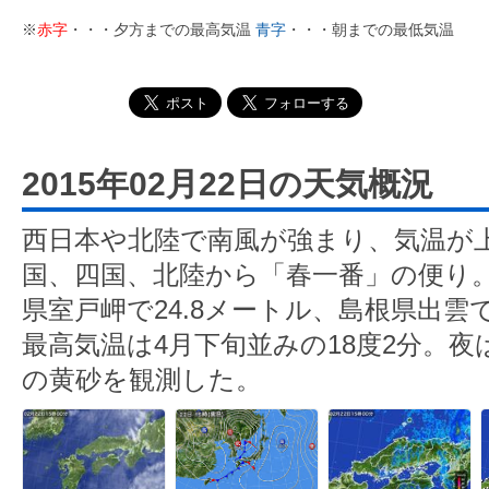
※
赤字
・・・夕方までの最高気温
青字
・・・朝までの最低気温
2015年02月22日の天気概況
西日本や北陸で南風が強まり、気温が
国、四国、北陸から「春一番」の便り
県室戸岬で24.8メートル、島根県出雲で
最高気温は4月下旬並みの18度2分。
の黄砂を観測した。