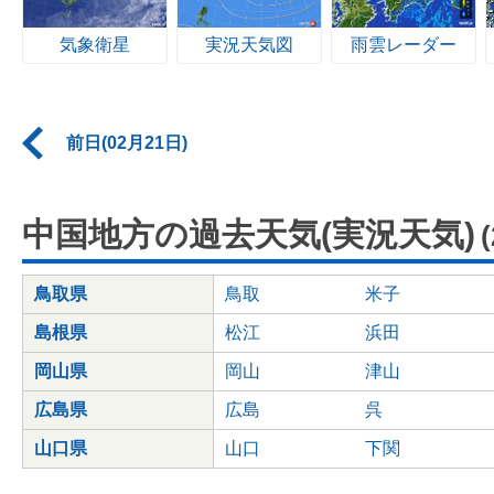
気象衛星
実況天気図
雨雲レーダー
前日(02月21日)
中国地方の過去天気(実況天気)
鳥取県
鳥取
米子
島根県
松江
浜田
岡山県
岡山
津山
広島県
広島
呉
山口県
山口
下関