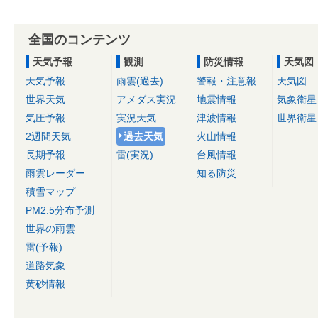
全国のコンテンツ
天気予報
観測
防災情報
天気図
天気予報
雨雲(過去)
警報・注意報
天気図
世界天気
アメダス実況
地震情報
気象衛星
気圧予報
実況天気
津波情報
世界衛星
2週間天気
過去天気
火山情報
長期予報
雷(実況)
台風情報
雨雲レーダー
知る防災
積雪マップ
PM2.5分布予測
世界の雨雲
雷(予報)
道路気象
黄砂情報