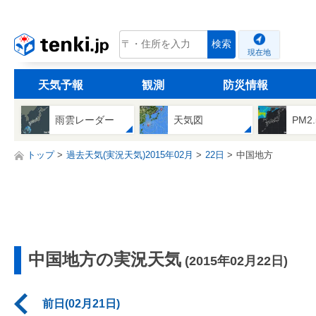
tenki.jp
検索
現在地
天気予報
観測
防災情報
雨雲レーダー
天気図
PM2
トップ
過去天気(実況天気)2015年02月
22日
中国地方
中国地方の実況天気
(2015年02月22日)
前日(02月21日)