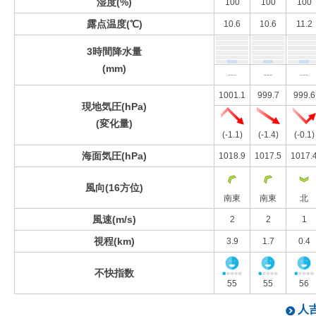
湿度(%)
100
100
100
露点温度(℃)
10.6
10.6
11.2
3時間降水量
(mm)
---
---
---
1001.1
999.7
999.6
現地気圧(hPa)
(変化量)
(-1.1)
(-1.4)
(-0.1)
海面気圧(hPa)
1018.9
1017.5
1017.
風向(16方位)
南東
南東
北
風速(m/s)
2
2
1
視程(km)
3.9
1.7
0.4
不快指数
55
55
56
人吉