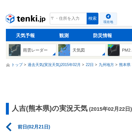
tenki.jp
検索
現在地
天気予報
観測
防災情報
雨雲レーダー
天気図
PM2
トップ
過去天気(実況天気)2015年02月
22日
九州地方
熊本県
人吉(熊本県)の実況天気
(2015年02月22日)
前日(02月21日)