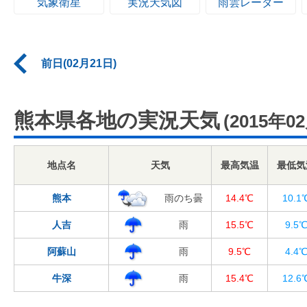
気象衛星
実況天気図
雨雲レーダー
前日(02月21日)
熊本県各地の実況天気
(2015年0
地点名
天気
最高気温
最低気
熊本
雨のち曇
14.4℃
10.1
人吉
雨
15.5℃
9.5
阿蘇山
雨
9.5℃
4.4
牛深
雨
15.4℃
12.6