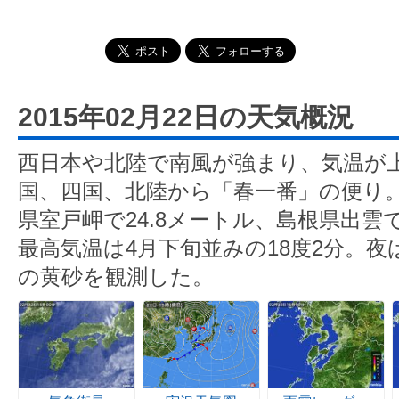
2015年02月22日の天気概況
西日本や北陸で南風が強まり、気温が
国、四国、北陸から「春一番」の便り
県室戸岬で24.8メートル、島根県出雲で
最高気温は4月下旬並みの18度2分。
の黄砂を観測した。