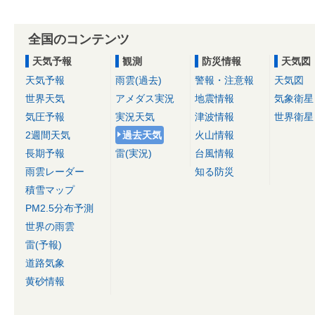
全国のコンテンツ
天気予報
観測
防災情報
天気図
天気予報
雨雲(過去)
警報・注意報
天気図
世界天気
アメダス実況
地震情報
気象衛星
気圧予報
実況天気
津波情報
世界衛星
2週間天気
過去天気
火山情報
長期予報
雷(実況)
台風情報
雨雲レーダー
知る防災
積雪マップ
PM2.5分布予測
世界の雨雲
雷(予報)
道路気象
黄砂情報