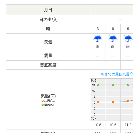
月日
日の出/入
---
時
3
6
9
天気
雨
雨
雨
雲量
---
---
---
雲底高度
---
---
---
9
朝までの最低気温
気温(℃)
10.6
10.6
11.2