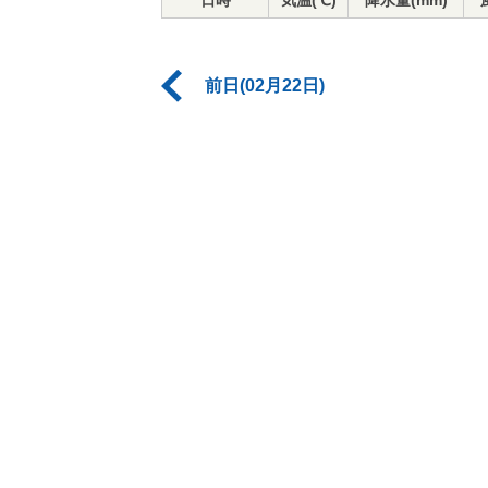
日時
気温(℃)
降水量(mm)
前日(02月22日)