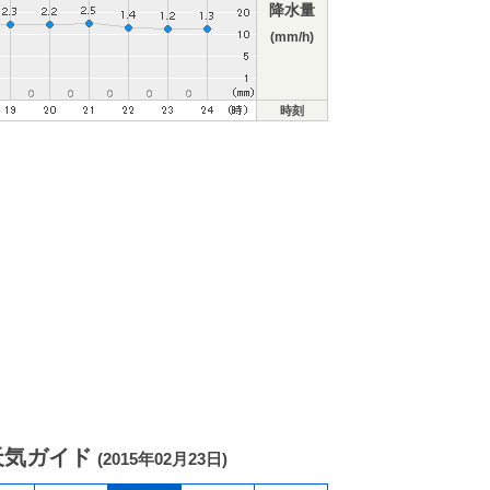
降水量
(mm/h)
時刻
天気ガイド
(2015年02月23日)