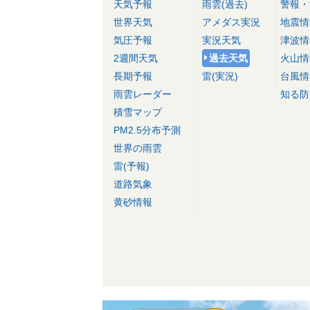
天気予報
雨雲(過去)
警報・
世界天気
アメダス実況
地震情
気圧予報
実況天気
津波情
2週間天気
過去天気
火山情
長期予報
雷(実況)
台風情
雨雲レーダー
知る防
積雪マップ
PM2.5分布予測
世界の雨雲
雷(予報)
道路気象
黄砂情報