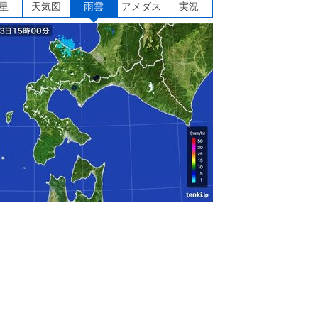
星
天気図
雨雲
アメダス
実況