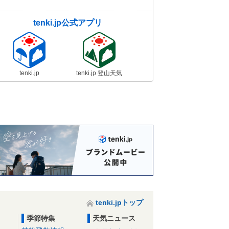
tenki.jp公式アプリ
tenki.jp
tenki.jp 登山天気
tenki.jpトップ
季節特集
天気ニュース