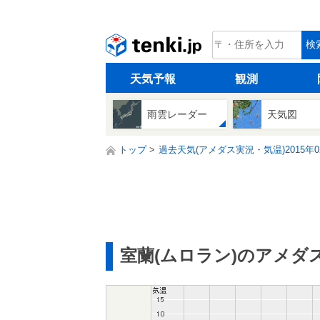
tenki.jp
検
天気予報
観測
雨雲レーダー
天気図
トップ
過去天気(アメダス実況・気温)2015年0
室蘭(ムロラン)のアメダ