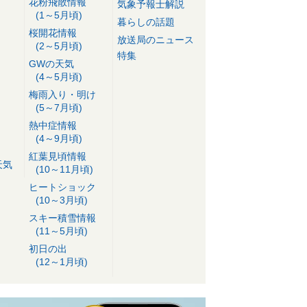
花粉飛散情報
気象予報士解説
(1～5月頃)
暮らしの話題
桜開花情報
放送局のニュース
(2～5月頃)
特集
GWの天気
(4～5月頃)
梅雨入り・明け
(5～7月頃)
熱中症情報
(4～9月頃)
紅葉見頃情報
天気
(10～11月頃)
ヒートショック
(10～3月頃)
スキー積雪情報
(11～5月頃)
初日の出
(12～1月頃)