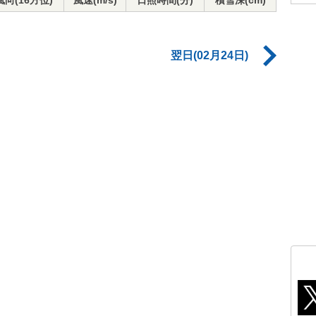
風向(16方位)
風速(m/s)
日照時間(分)
積雪深(cm)
翌日(02月24日)