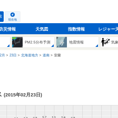
索
現在地
防災情報
天気図
指数情報
レジャー
PM2.5分布予測
地震情報
気
2月
23日
北海道地方
道南
室蘭
ス
(2015年02月23日)