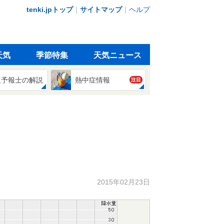
tenki.jpトップ
｜
サイトマップ
｜
ヘルプ
天気
季節特集
天気ニュース
象予報士の解説
熱中症情報
注目
2015年02月23日