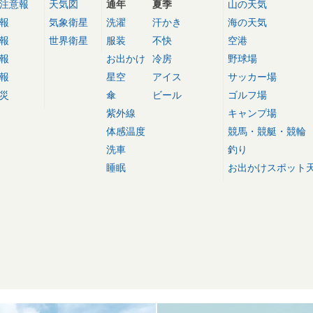
注意報
天気図
通年
夏季
山の天気
報
気象衛星
洗濯
汗かき
海の天気
報
世界衛星
服装
不快
空港
報
お出かけ
冷房
野球場
報
星空
アイス
サッカー場
災
傘
ビール
ゴルフ場
紫外線
キャンプ場
体感温度
競馬・競艇・競輪
洗車
釣り
睡眠
お出かけスポット