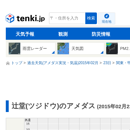
tenki.jp
検索
現在地
天気予報
観測
防災情報
雨雲レーダー
天気図
PM2
トップ
過去天気(アメダス実況・気温)2015年02月
23日
関東・
辻堂(ツジドウ)のアメダス
(2015年02月2