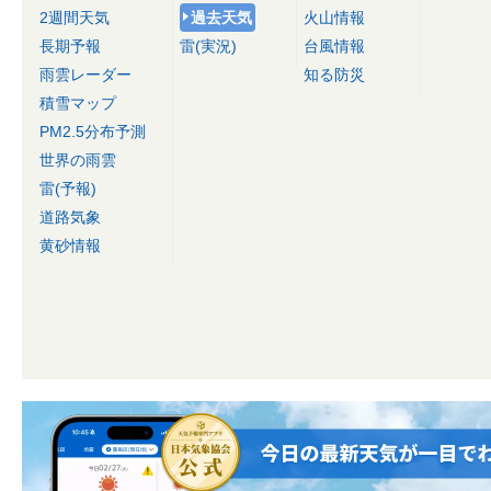
2週間天気
過去天気
火山情報
長期予報
雷(実況)
台風情報
雨雲レーダー
知る防災
積雪マップ
PM2.5分布予測
世界の雨雲
雷(予報)
道路気象
黄砂情報