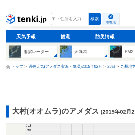
tenki.jp
検索
現在地
天気予報
観測
防災情報
雨雲レーダー
天気図
PM2
トップ
過去天気(アメダス実況・気温)2015年02月
23日
九州地
大村(オオムラ)のアメダス
(2015年02月2