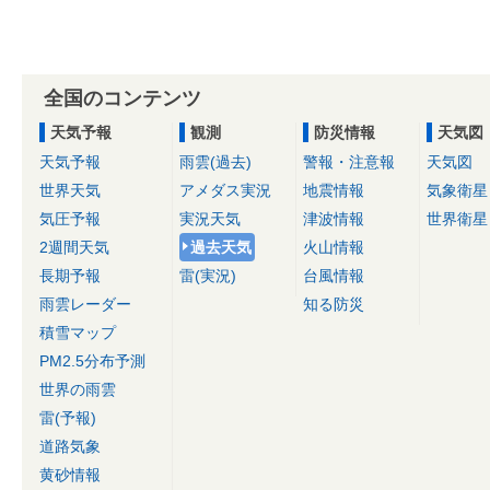
全国のコンテンツ
天気予報
観測
防災情報
天気図
天気予報
雨雲(過去)
警報・注意報
天気図
世界天気
アメダス実況
地震情報
気象衛星
気圧予報
実況天気
津波情報
世界衛星
2週間天気
過去天気
火山情報
長期予報
雷(実況)
台風情報
雨雲レーダー
知る防災
積雪マップ
PM2.5分布予測
世界の雨雲
雷(予報)
道路気象
黄砂情報