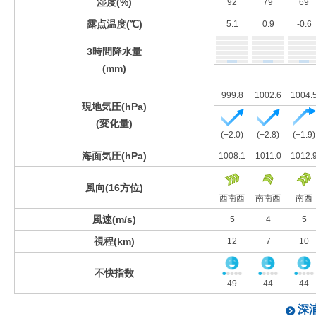
湿度(%)
92
79
69
露点温度(℃)
5.1
0.9
-0.6
3時間降水量
(mm)
---
---
---
999.8
1002.6
1004.
現地気圧(hPa)
(変化量)
(+2.0)
(+2.8)
(+1.9)
海面気圧(hPa)
1008.1
1011.0
1012.
風向(16方位)
西南西
南南西
南西
風速(m/s)
5
4
5
視程(km)
12
7
10
不快指数
49
44
44
深浦