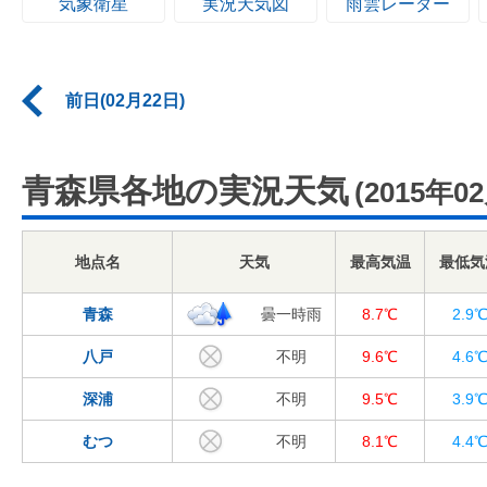
気象衛星
実況天気図
雨雲レーダー
前日(02月22日)
青森県各地の実況天気
(2015年0
地点名
天気
最高気温
最低気
青森
曇一時雨
8.7℃
2.9
八戸
不明
9.6℃
4.6
深浦
不明
9.5℃
3.9
むつ
不明
8.1℃
4.4