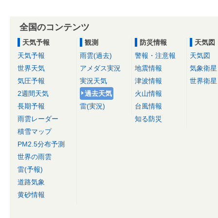
全国のコンテンツ
天気予報
観測
防災情報
天気図
天気予報
雨雲(過去)
警報・注意報
天気図
世界天気
アメダス実況
地震情報
気象衛星
気圧予報
実況天気
津波情報
世界衛星
2週間天気
過去天気
火山情報
長期予報
雷(実況)
台風情報
雨雲レーダー
知る防災
積雪マップ
PM2.5分布予測
世界の雨雲
雷(予報)
道路気象
黄砂情報