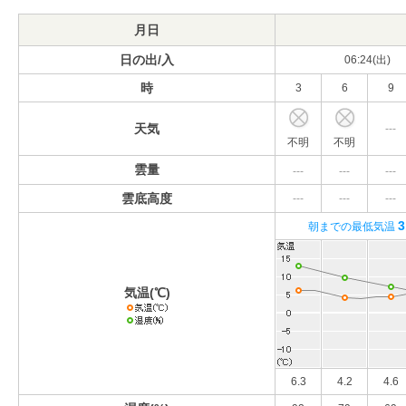
月日
日の出/入
06:24(出)
時
3
6
9
天気
---
不明
不明
雲量
---
---
---
雲底高度
---
---
---
3
朝までの最低気温
気温(℃)
6.3
4.2
4.6