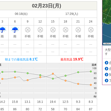
02月23日(
月
)
06:18(出)
17:29(入)
3
6
9
12
15
18
21
24
雨
雨
不明
不明
不明
不明
不明
不明
---
---
---
---
---
---
---
---
大型
---
---
---
---
---
---
---
---
す
8.1℃
19.9℃
朝までの最低気温
最高気温
14.2
15.8
13.1
16.1
19.4
12.5
9.3
8.3
85
86
80
72
58
70
84
87