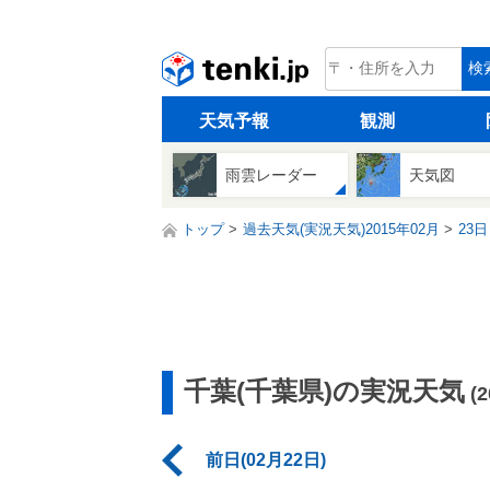
tenki.jp
検
天気予報
観測
雨雲レーダー
天気図
トップ
過去天気(実況天気)2015年02月
23日
千葉(千葉県)の実況天気
(
前日(02月22日)