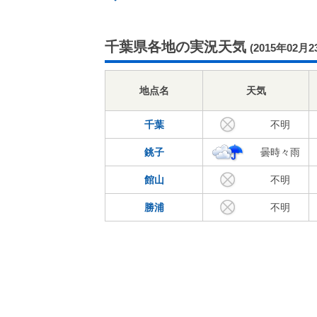
千葉県各地の実況天気
(2015年02月2
地点名
天気
千葉
不明
銚子
曇時々雨
館山
不明
勝浦
不明