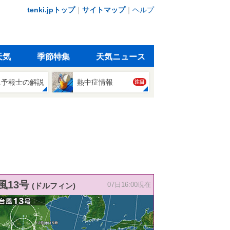
tenki.jpトップ
｜
サイトマップ
｜
ヘルプ
天気
季節特集
天気ニュース
象予報士の解説
熱中症情報
注目
風13号
(ドルフィン)
07日16:00現在