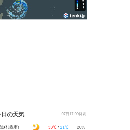
今日の天気
07日17:00発表
道(札幌市)
33℃
/
21℃
20%