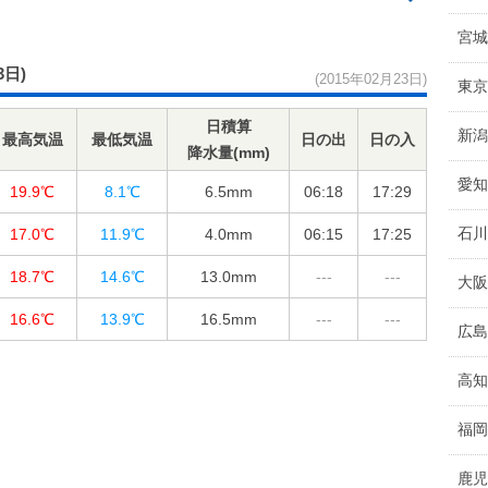
宮城
3日)
(2015年02月23日)
東京
日積算
新潟
最高気温
最低気温
日の出
日の入
降水量(mm)
愛知
19.9℃
8.1℃
6.5
mm
06:18
17:29
石川
17.0℃
11.9℃
4.0
mm
06:15
17:25
18.7℃
14.6℃
13.0
mm
---
---
大阪
16.6℃
13.9℃
16.5
mm
---
---
広島
高知
福岡
鹿児