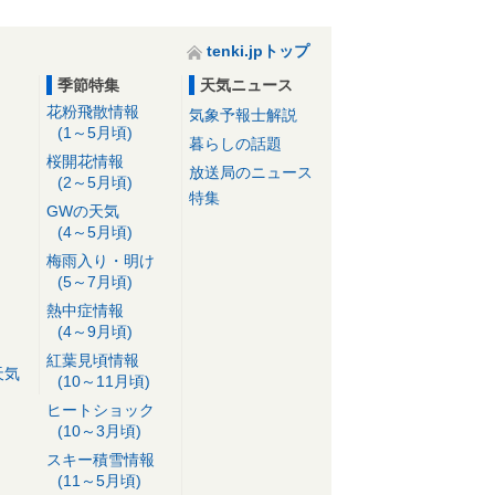
tenki.jpトップ
季節特集
天気ニュース
花粉飛散情報
気象予報士解説
(1～5月頃)
暮らしの話題
桜開花情報
放送局のニュース
(2～5月頃)
特集
GWの天気
(4～5月頃)
梅雨入り・明け
(5～7月頃)
熱中症情報
(4～9月頃)
紅葉見頃情報
天気
(10～11月頃)
ヒートショック
(10～3月頃)
スキー積雪情報
(11～5月頃)