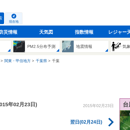
索
現在地
防災情報
天気図
指数情報
レジャー
PM2.5分布予測
地震情報
気
関東・甲信地方
千葉県
千葉
台
2015年02月23日)
2015年02月23日
翌日(02月24日)