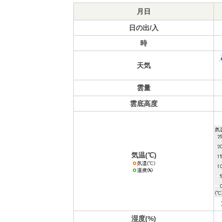
月日
日の出/入
時
天気
雲量
雲底高度
気温(℃)
湿度(%)