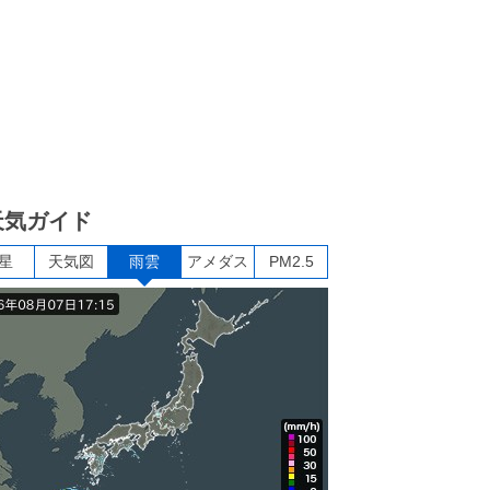
天気ガイド
星
天気図
雨雲
アメダス
PM2.5