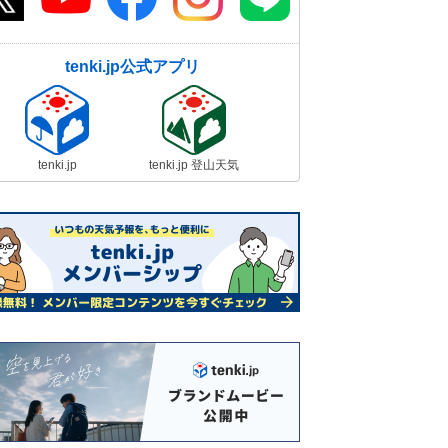
tenki.jp公式アプリ
tenki.jp
tenki.jp 登山天気