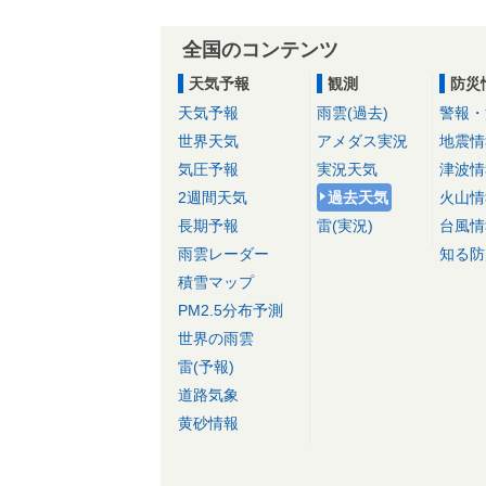
全国のコンテンツ
天気予報
観測
防災
天気予報
雨雲(過去)
警報・
世界天気
アメダス実況
地震情
気圧予報
実況天気
津波情
2週間天気
過去天気
火山情
長期予報
雷(実況)
台風情
雨雲レーダー
知る防
積雪マップ
PM2.5分布予測
世界の雨雲
雷(予報)
道路気象
黄砂情報