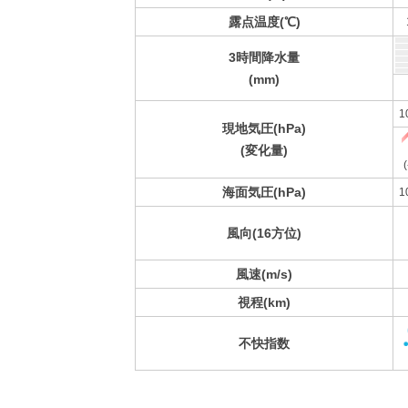
露点温度(℃)
3時間降水量
(mm)
1
現地気圧(hPa)
(変化量)
(
海面気圧(hPa)
1
風向(16方位)
風速(m/s)
視程(km)
不快指数