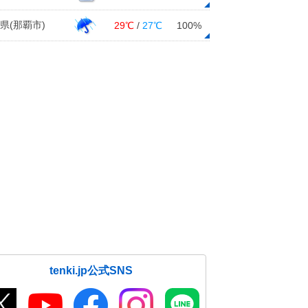
県(那覇市)
29℃
/
27℃
100%
tenki.jp公式SNS