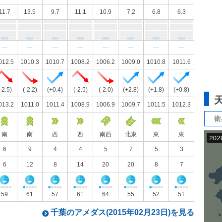
11.7
13.5
9.7
11.1
10.9
7.2
6.8
6.3
---
---
---
---
---
---
---
---
012.5
1010.3
1010.7
1008.2
1006.2
1009.0
1010.8
1011.6
-2.5)
(-2.2)
(+0.4)
(-2.5)
(-2.0)
(+2.8)
(+1.8)
(+0.8)
013.2
1011.0
1011.4
1008.9
1006.9
1009.7
1011.5
1012.3
衛
南
南
西
西
南西
北東
東
東
6
9
4
4
5
7
5
3
6
12
8
14
20
20
8
7
59
61
57
61
64
55
52
51
千葉のアメダス(2015年02月23日)を見る