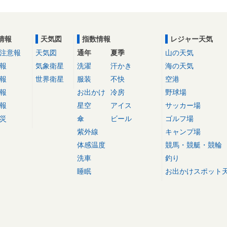
情報
天気図
指数情報
レジャー天気
注意報
天気図
通年
夏季
山の天気
報
気象衛星
洗濯
汗かき
海の天気
報
世界衛星
服装
不快
空港
報
お出かけ
冷房
野球場
報
星空
アイス
サッカー場
災
傘
ビール
ゴルフ場
紫外線
キャンプ場
体感温度
競馬・競艇・競輪
洗車
釣り
睡眠
お出かけスポット