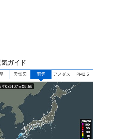
天気ガイド
星
天気図
雨雲
アメダス
PM2.5