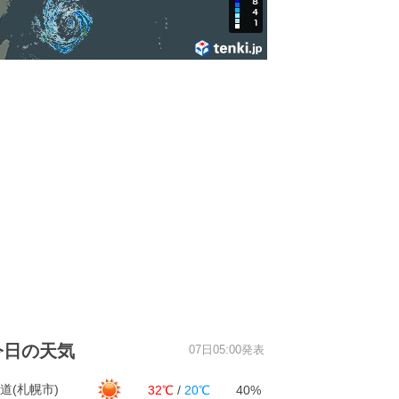
今日の天気
07日05:00発表
道(札幌市)
32℃
/
20℃
40%