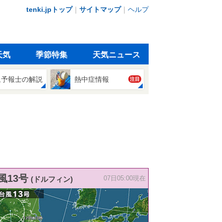
tenki.jpトップ
｜
サイトマップ
｜
ヘルプ
天気
季節特集
天気ニュース
象予報士の解説
熱中症情報
注目
風13号
(ドルフィン)
07日05:00現在