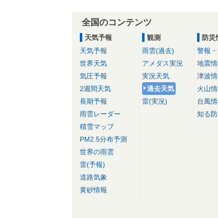
全国のコンテンツ
天気予報
観測
防災
天気予報
雨雲(過去)
警報・
世界天気
アメダス実況
地震情
気圧予報
実況天気
津波情
2週間天気
過去天気
火山情
長期予報
雷(実況)
台風情
雨雲レーダー
知る防
積雪マップ
PM2.5分布予測
世界の雨雲
雷(予報)
道路気象
黄砂情報