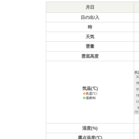
月日
日の出/入
時
天気
雲量
雲底高度
気温(℃)
湿度(%)
露点温度(℃)