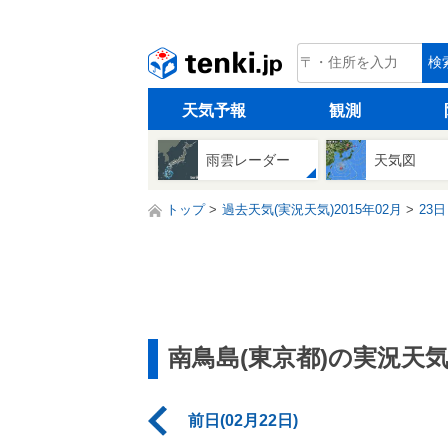
tenki.jp
検
天気予報
観測
雨雲レーダー
天気図
トップ
過去天気(実況天気)2015年02月
23日
南鳥島(東京都)の実況天
前日(02月22日)