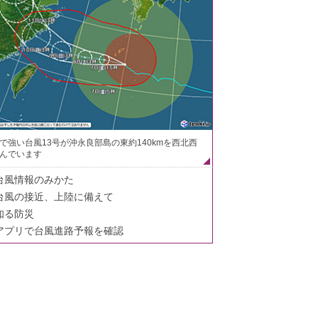
で強い台風13号が沖永良部島の東約140kmを西北西
んでいます
台風情報のみかた
台風の接近、上陸に備えて
知る防災
アプリで台風進路予報を確認