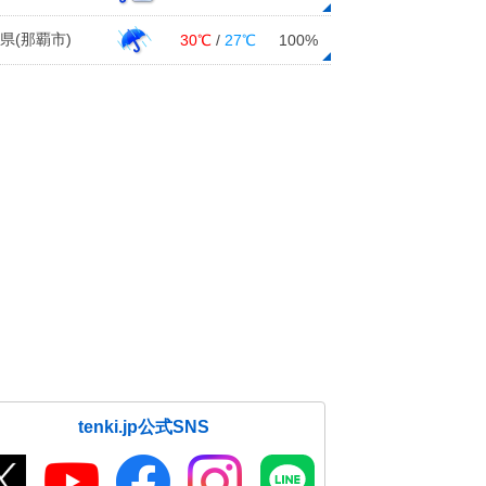
県(那覇市)
30℃
/
27℃
100%
tenki.jp公式SNS