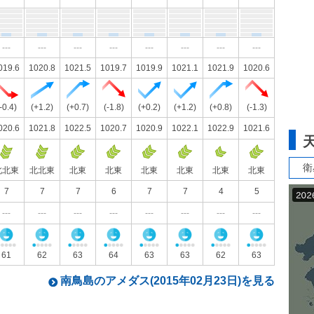
---
---
---
---
---
---
---
---
019.6
1020.8
1021.5
1019.7
1019.9
1021.1
1021.9
1020.6
-0.4)
(+1.2)
(+0.7)
(-1.8)
(+0.2)
(+1.2)
(+0.8)
(-1.3)
020.6
1021.8
1022.5
1020.7
1020.9
1022.1
1022.9
1021.6
衛
北北東
北北東
北東
北東
北東
北東
北東
北東
7
7
7
6
7
7
4
5
---
---
---
---
---
---
---
---
61
62
63
64
63
63
62
63
南鳥島のアメダス(2015年02月23日)を見る