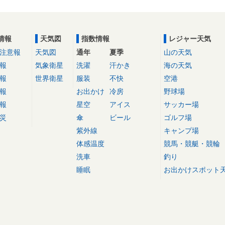
情報
天気図
指数情報
レジャー天気
注意報
天気図
通年
夏季
山の天気
報
気象衛星
洗濯
汗かき
海の天気
報
世界衛星
服装
不快
空港
報
お出かけ
冷房
野球場
報
星空
アイス
サッカー場
災
傘
ビール
ゴルフ場
紫外線
キャンプ場
体感温度
競馬・競艇・競輪
洗車
釣り
睡眠
お出かけスポット