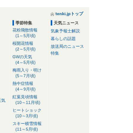
tenki.jpトップ
季節特集
天気ニュース
花粉飛散情報
気象予報士解説
(1～5月頃)
暮らしの話題
桜開花情報
放送局のニュース
(2～5月頃)
特集
GWの天気
(4～5月頃)
梅雨入り・明け
(5～7月頃)
熱中症情報
(4～9月頃)
紅葉見頃情報
天気
(10～11月頃)
ヒートショック
(10～3月頃)
スキー積雪情報
(11～5月頃)