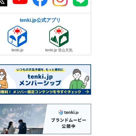
tenki.jp公式アプリ
tenki.jp
tenki.jp 登山天気