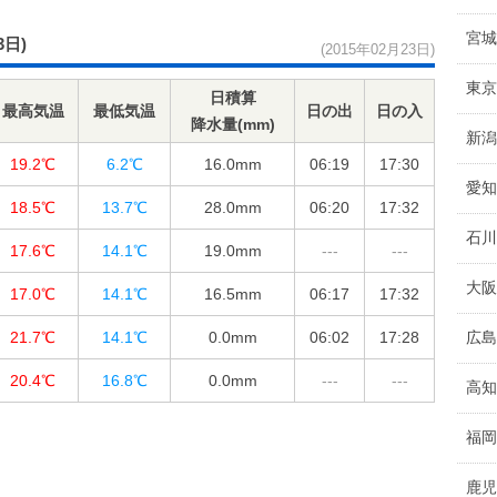
宮城
3日)
(2015年02月23日)
東京
日積算
最高気温
最低気温
日の出
日の入
降水量(mm)
新潟
19.2℃
6.2℃
16.0
mm
06:19
17:30
愛知
18.5℃
13.7℃
28.0
mm
06:20
17:32
石川
17.6℃
14.1℃
19.0
mm
---
---
大阪
17.0℃
14.1℃
16.5
mm
06:17
17:32
21.7℃
14.1℃
0.0
mm
06:02
17:28
広島
20.4℃
16.8℃
0.0
mm
---
---
高知
福岡
鹿児