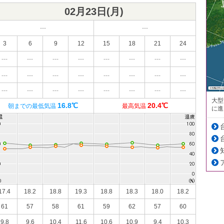
02月23日(
月
)
---
---
3
6
9
12
15
18
21
24
---
---
---
---
---
---
---
---
---
---
---
---
---
---
---
---
---
---
---
---
---
---
---
---
大型
16.8℃
20.4℃
朝までの最低気温
最高気温
に進
17.4
18.2
18.8
19.3
18.8
18.3
18.0
18.2
61
57
58
61
59
62
57
60
9.8
9.6
10.4
11.6
10.6
10.9
9.4
10.3