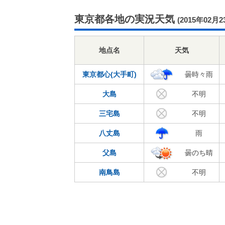
東京都各地の実況天気
(2015年02月2
地点名
天気
東京都心(大手町)
曇時々雨
大島
不明
三宅島
不明
八丈島
雨
父島
曇のち晴
南鳥島
不明