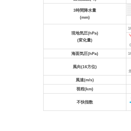
3時間降水量
(mm)
1
現地気圧(hPa)
(変化量)
(
海面気圧(hPa)
1
風向(16方位)
風速(m/s)
視程(km)
不快指数