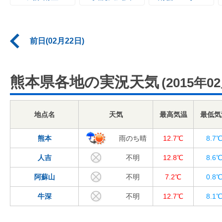
前日(02月22日)
熊本県各地の実況天気
(2015年0
地点名
天気
最高気温
最低気
熊本
雨のち晴
12.7℃
8.7
人吉
不明
12.8℃
8.6
阿蘇山
不明
7.2℃
0.8
牛深
不明
12.7℃
8.1