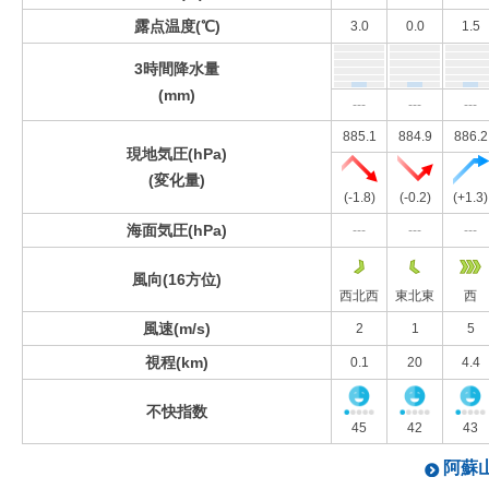
露点温度(℃)
3.0
0.0
1.5
3時間降水量
(mm)
---
---
---
885.1
884.9
886.2
現地気圧(hPa)
(変化量)
(-1.8)
(-0.2)
(+1.3)
海面気圧(hPa)
---
---
---
風向(16方位)
西北西
東北東
西
風速(m/s)
2
1
5
視程(km)
0.1
20
4.4
不快指数
45
42
43
阿蘇山