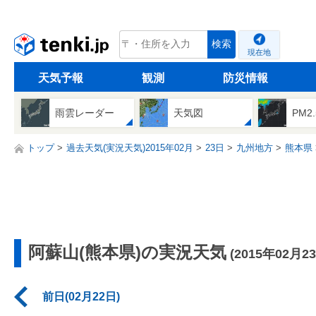
tenki.jp
検索
現在地
天気予報
観測
防災情報
雨雲レーダー
天気図
PM2
トップ
過去天気(実況天気)2015年02月
23日
九州地方
熊本県
阿蘇山(熊本県)の実況天気
(2015年02月2
前日(02月22日)