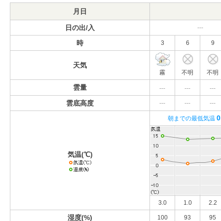
月日
日の出/入
---
時
3
6
9
天気
霧
不明
不明
雲量
---
---
---
雲底高度
---
---
---
0
朝までの最低気温
気温(℃)
3.0
1.0
2.2
湿度(%)
100
93
95