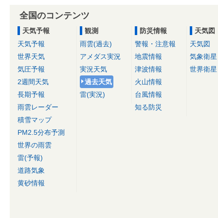
全国のコンテンツ
天気予報
観測
防災情報
天気図
天気予報
雨雲(過去)
警報・注意報
天気図
世界天気
アメダス実況
地震情報
気象衛星
気圧予報
実況天気
津波情報
世界衛星
2週間天気
過去天気
火山情報
長期予報
雷(実況)
台風情報
雨雲レーダー
知る防災
積雪マップ
PM2.5分布予測
世界の雨雲
雷(予報)
道路気象
黄砂情報