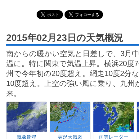
2015年02月23日の天気概況
南からの暖かい空気と日差しで、3月中
温に。特に関東で気温上昇。横浜20度
州で今年初の20度超え。網走10度2分
10度超え。上空の強い風に乗り、九州
来。
気象衛星
実況天気図
雨雲レーダー