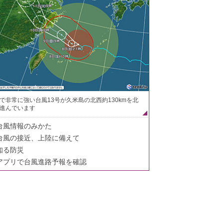
で非常に強い台風13号が久米島の北西約130kmを北
進んでいます
台風情報のみかた
台風の接近、上陸に備えて
知る防災
アプリで台風進路予報を確認