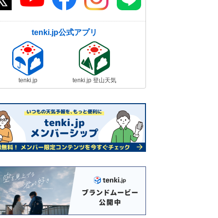
tenki.jp公式アプリ
tenki.jp
tenki.jp 登山天気