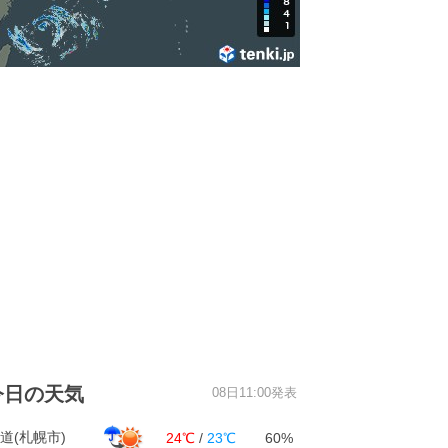
今日の天気
08日11:00発表
道(札幌市)
24℃
/
23℃
60%