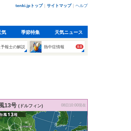
tenki.jpトップ
｜
サイトマップ
｜
ヘルプ
天気
季節特集
天気ニュース
象予報士の解説
熱中症情報
注目
風13号
(ドルフィン)
08日10:00現在