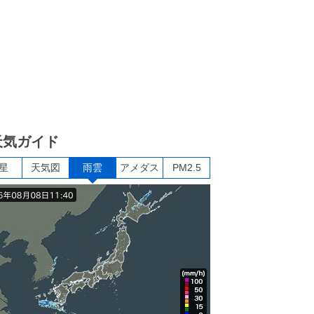
天気ガイド
星
天気図
雨雲
アメダス
PM2.5