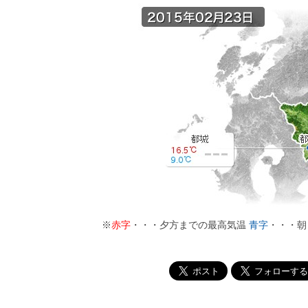
※
赤字
・・・夕方までの最高気温
青字
・・・朝