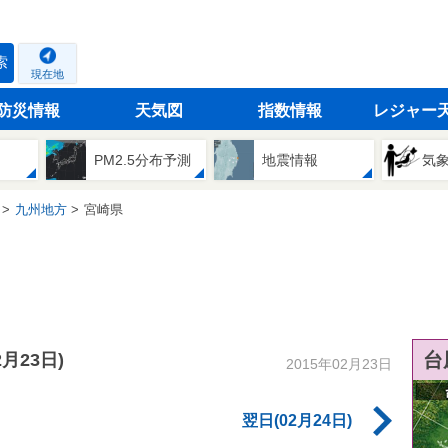
索
現在地
防災情報
天気図
指数情報
レジャー
PM2.5分布予測
地震情報
気
九州地方
宮崎県
台
2月23日)
2015年02月23日
翌日(02月24日)