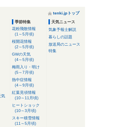
tenki.jpトップ
季節特集
天気ニュース
花粉飛散情報
気象予報士解説
(1～5月頃)
暮らしの話題
桜開花情報
放送局のニュース
(2～5月頃)
特集
GWの天気
(4～5月頃)
梅雨入り・明け
(5～7月頃)
熱中症情報
(4～9月頃)
紅葉見頃情報
天気
(10～11月頃)
ヒートショック
(10～3月頃)
スキー積雪情報
(11～5月頃)