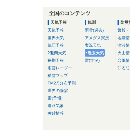
全国のコンテンツ
天気予報
観測
防災
天気予報
雨雲(過去)
警報・
世界天気
アメダス実況
地震情
気圧予報
実況天気
津波情
2週間天気
過去天気
火山情
長期予報
雷(実況)
台風情
雨雲レーダー
知る防
積雪マップ
PM2.5分布予測
世界の雨雲
雷(予報)
道路気象
黄砂情報