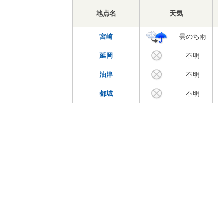
地点名
天気
宮崎
曇のち雨
延岡
不明
油津
不明
都城
不明