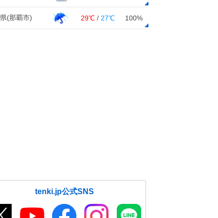
県(那覇市)
29℃
/
27℃
100%
tenki.jp公式SNS