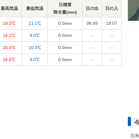
日積算
最高気温
最低気温
日の出
日の入
降水量(mm)
18.3℃
11.1℃
0.0
mm
06:49
18:07
16.1℃
8.0℃
0.0
mm
---
---
16.4℃
10.3℃
0.0
mm
---
---
16.5℃
9.0℃
0.0
mm
---
---
北海