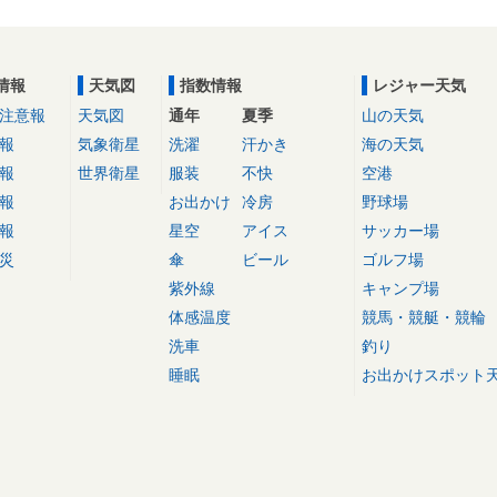
情報
天気図
指数情報
レジャー天気
注意報
天気図
通年
夏季
山の天気
報
気象衛星
洗濯
汗かき
海の天気
報
世界衛星
服装
不快
空港
報
お出かけ
冷房
野球場
報
星空
アイス
サッカー場
災
傘
ビール
ゴルフ場
紫外線
キャンプ場
体感温度
競馬・競艇・競輪
洗車
釣り
睡眠
お出かけスポット