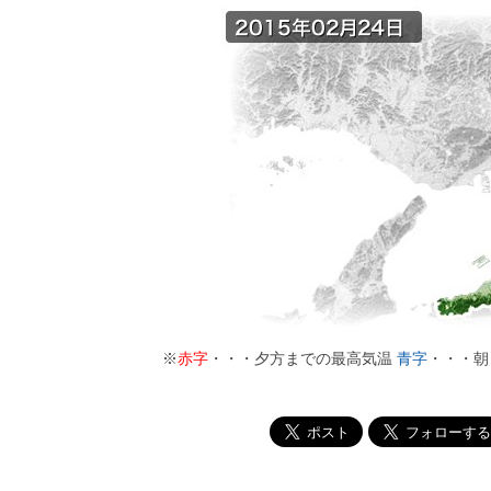
※
赤字
・・・夕方までの最高気温
青字
・・・朝