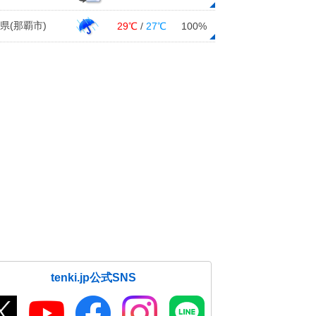
県(那覇市)
29℃
/
27℃
100%
tenki.jp公式SNS