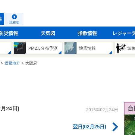
索
現在地
防災情報
天気図
指数情報
レジャー
PM2.5分布予測
地震情報
気
近畿地方
大阪府
台
2月24日)
2015年02月24日
翌日(02月25日)