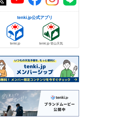
tenki.jp公式アプリ
tenki.jp
tenki.jp 登山天気