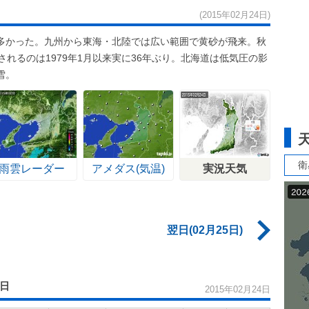
(2015年02月24日)
多かった。九州から東海・北陸では広い範囲で黄砂が飛来。秋
れるのは1979年1月以来実に36年ぶり。北海道は低気圧の影
雪。
衛
雨雲レーダー
アメダス(気温)
実況天気
翌日(02月25日)
4日
2015年02月24日