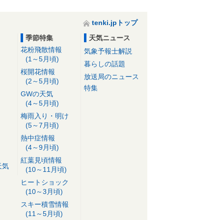
tenki.jpトップ
季節特集
天気ニュース
花粉飛散情報
気象予報士解説
(1～5月頃)
暮らしの話題
桜開花情報
放送局のニュース
(2～5月頃)
特集
GWの天気
(4～5月頃)
梅雨入り・明け
(5～7月頃)
熱中症情報
(4～9月頃)
紅葉見頃情報
天気
(10～11月頃)
ヒートショック
(10～3月頃)
スキー積雪情報
(11～5月頃)