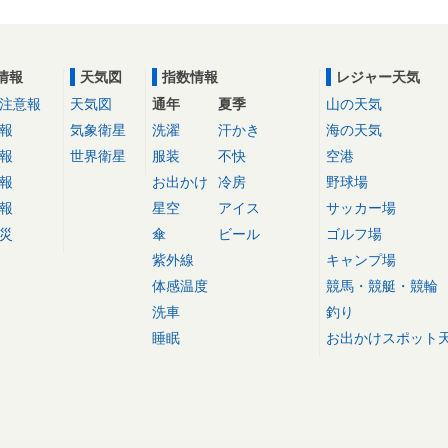
情報
天気図
指数情報
レジャー天気
注意報
天気図
通年
夏季
山の天気
報
気象衛星
洗濯
汗かき
海の天気
報
世界衛星
服装
不快
空港
報
お出かけ
冷房
野球場
報
星空
アイス
サッカー場
災
傘
ビール
ゴルフ場
紫外線
キャンプ場
体感温度
競馬・競艇・競輪
洗車
釣り
睡眠
お出かけスポット