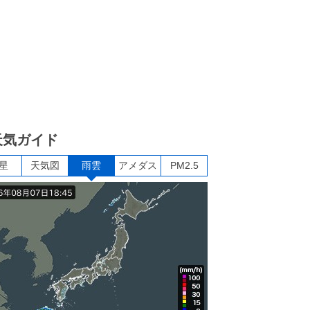
天気ガイド
星
天気図
雨雲
アメダス
PM2.5