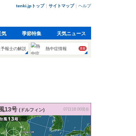
tenki.jpトップ
｜
サイトマップ
｜
ヘルプ
天気
季節特集
天気ニュース
象予報士の解説
熱中症情報
注目
風13号
(ドルフィン)
07日18:00現在