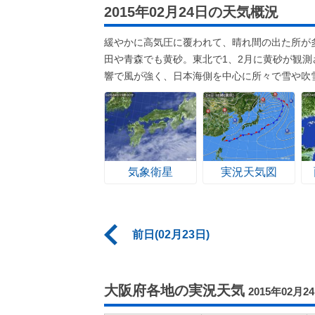
2015年02月24日の天気概況
緩やかに高気圧に覆われて、晴れ間の出た所が
田や青森でも黄砂。東北で1、2月に黄砂が観測さ
響で風が強く、日本海側を中心に所々で雪や吹
気象衛星
実況天気図
前日(02月23日)
大阪府各地の実況天気
2015年02月2