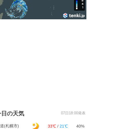
今日の天気
07日18:00発表
道(札幌市)
33℃
/
21℃
40%