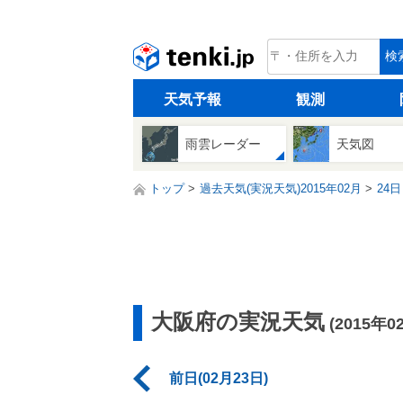
tenki.jp
検
天気予報
観測
雨雲レーダー
天気図
トップ
過去天気(実況天気)2015年02月
24日
大阪府の実況天気
(2015年0
前日(02月23日)