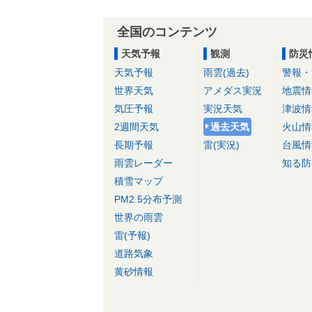
全国のコンテンツ
天気予報
観測
防災
天気予報
雨雲(過去)
警報・
世界天気
アメダス実況
地震情
気圧予報
実況天気
津波情
2週間天気
過去天気
火山情
長期予報
雷(実況)
台風情
雨雲レーダー
知る防
積雪マップ
PM2.5分布予測
世界の雨雲
雷(予報)
道路気象
黄砂情報