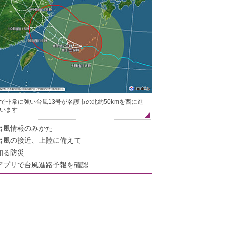
で非常に強い台風13号が名護市の北約50kmを西に進
います
台風情報のみかた
台風の接近、上陸に備えて
知る防災
アプリで台風進路予報を確認