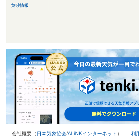
黄砂情報
会社概要（
日本気象協会
/
ALiNKインターネット
）
利