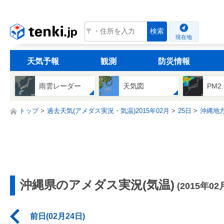
tenki.jp
検索
現在地
天気予報
観測
防災情報
雨雲レーダー
天気図
PM2
トップ
過去天気(アメダス実況・気温)2015年02月
25日
沖縄地
沖縄県のアメダス実況(気温)
(2015年02
前日(02月24日)