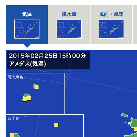
気温
降水量
風向・風速