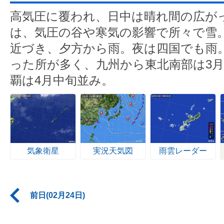
高気圧に覆われ、日中は晴れ間の広が
は、気圧の谷や寒気の影響で所々で雪
近づき、夕方から雨。夜は四国でも雨
った所が多く、九州から東北南部は3
覇は4月中旬並み。
気象衛星
実況天気図
雨雲レーダー
前日(02月24日)