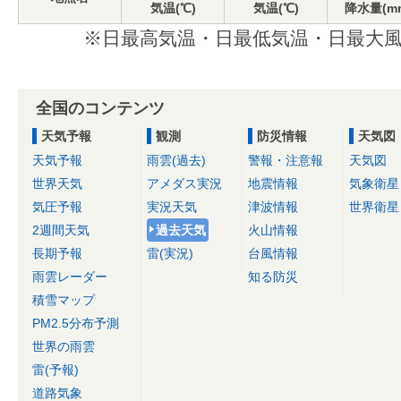
気温(℃)
気温(℃)
降水量(m
※日最高気温・日最低気温・日最大風
全国のコンテンツ
天気予報
観測
防災情報
天気図
天気予報
雨雲(過去)
警報・注意報
天気図
世界天気
アメダス実況
地震情報
気象衛星
気圧予報
実況天気
津波情報
世界衛星
2週間天気
過去天気
火山情報
長期予報
雷(実況)
台風情報
雨雲レーダー
知る防災
積雪マップ
PM2.5分布予測
世界の雨雲
雷(予報)
道路気象