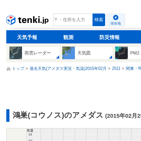
tenki.jp
検索
現在地
天気予報
観測
防災情報
雨雲レーダー
天気図
PM2
トップ
過去天気(アメダス実況・気温)2015年02月
25日
関東・
鴻巣(コウノス)のアメダス
(2015年02月2