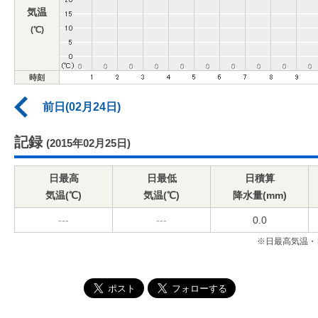
気温
(℃)
時刻
前日(02月24日)
記録
(2015年02月25日)
日最高
日最低
日積算
気温(℃)
気温(℃)
降水量(mm)
---
---
0.0
※日最高気温・