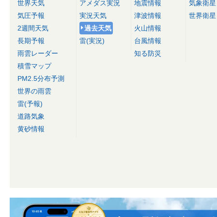
世界天気
アメダス実況
地震情報
気象衛星
気圧予報
実況天気
津波情報
世界衛星
2週間天気
過去天気
火山情報
長期予報
雷(実況)
台風情報
雨雲レーダー
知る防災
積雪マップ
PM2.5分布予測
世界の雨雲
雷(予報)
道路気象
黄砂情報