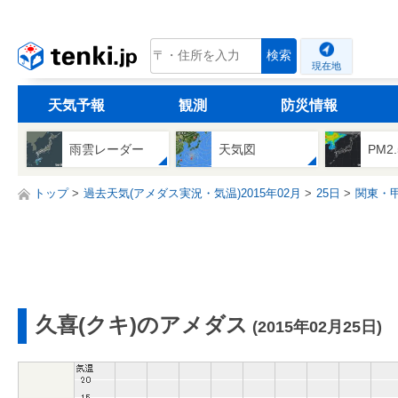
tenki.jp
検索
現在地
天気予報
観測
防災情報
雨雲レーダー
天気図
PM2
トップ
過去天気(アメダス実況・気温)2015年02月
25日
関東・
久喜(クキ)のアメダス
(2015年02月25日)