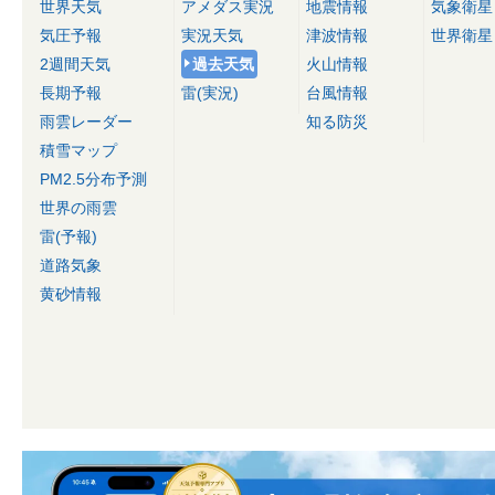
世界天気
アメダス実況
地震情報
気象衛星
気圧予報
実況天気
津波情報
世界衛星
2週間天気
過去天気
火山情報
長期予報
雷(実況)
台風情報
雨雲レーダー
知る防災
積雪マップ
PM2.5分布予測
世界の雨雲
雷(予報)
道路気象
黄砂情報