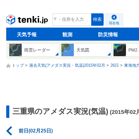
tenki.jp
検索
現在地
天気予報
観測
防災情報
雨雲レーダー
天気図
PM2
トップ
過去天気(アメダス実況・気温)2015年02月
26日
東海地
三重県のアメダス実況(気温)
(2015年02
前日(02月25日)