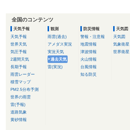
全国のコンテンツ
天気予報
観測
防災情報
天気図
天気予報
雨雲(過去)
警報・注意報
天気図
世界天気
アメダス実況
地震情報
気象衛星
気圧予報
実況天気
津波情報
世界衛星
2週間天気
過去天気
火山情報
長期予報
雷(実況)
台風情報
雨雲レーダー
知る防災
積雪マップ
PM2.5分布予測
世界の雨雲
雷(予報)
道路気象
黄砂情報