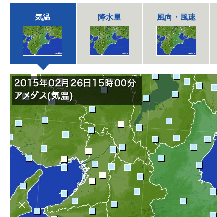
気温
降水量
風向・風速