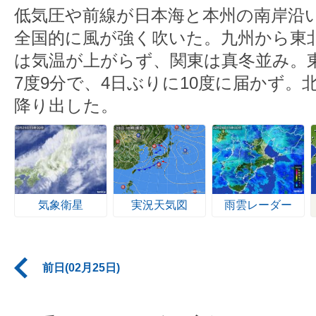
低気圧や前線が日本海と本州の南岸沿
全国的に風が強く吹いた。九州から東
は気温が上がらず、関東は真冬並み。
7度9分で、4日ぶりに10度に届かず
降り出した。
気象衛星
実況天気図
雨雲レーダー
前日(02月25日)