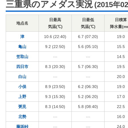
三重県のアメダス実況
(2015年0
日最高
日最低
日積算
地点名
気温(℃)
気温(℃)
降水量(m
津
10.6 (22:40)
6.7 (07:20)
19.0
亀山
9.2 (22:50)
5.6 (05:10)
15.5
笠取山
---
---
14.5
四日市
8.3 (20:30)
5.7 (06:30)
19.5
白山
---
---
20.0
小俣
8.9 (23:50)
6.2 (06:30)
19.0
上野
9.3 (15:30)
5.2 (06:20)
17.0
粥見
8.3 (14:50)
5.8 (08:40)
22.5
北勢
---
---
16.0
藤坂峠
---
---
24.0