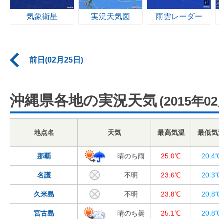
気象衛星
実況天気図
雨雲レーダー
前日(02月25日)
沖縄県各地の実況天気
(2015年0
地点名
天気
最高気温
最低気
那覇
晴のち雨
25.0℃
20.4
名護
不明
23.6℃
20.3
久米島
不明
23.8℃
20.8
宮古島
晴のち曇
25.1℃
20.8