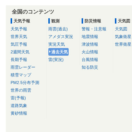
全国のコンテンツ
天気予報
観測
防災情報
天気図
天気予報
雨雲(過去)
警報・注意報
天気図
世界天気
アメダス実況
地震情報
気象衛星
気圧予報
実況天気
津波情報
世界衛星
2週間天気
過去天気
火山情報
長期予報
雷(実況)
台風情報
雨雲レーダー
知る防災
積雪マップ
PM2.5分布予測
世界の雨雲
雷(予報)
道路気象
黄砂情報