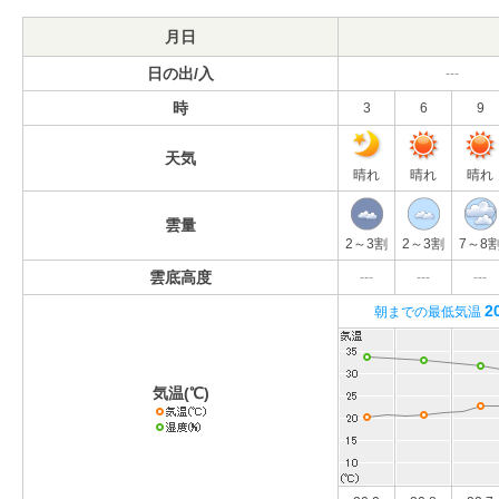
月日
日の出/入
---
時
3
6
9
天気
晴れ
晴れ
晴れ
雲量
2～3割
2～3割
7～8
雲底高度
---
---
---
2
朝までの最低気温
気温(℃)