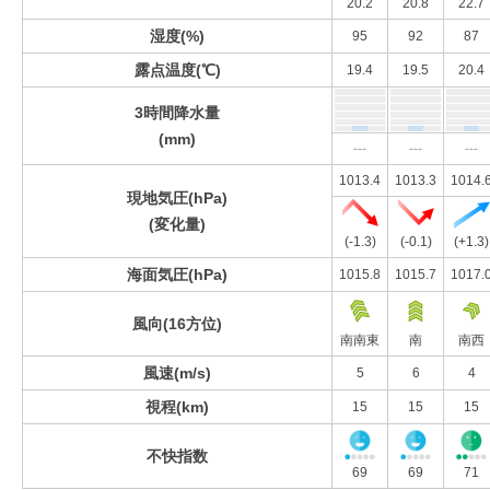
20.2
20.8
22.7
湿度(%)
95
92
87
露点温度(℃)
19.4
19.5
20.4
3時間降水量
(mm)
---
---
---
1013.4
1013.3
1014.
現地気圧(hPa)
(変化量)
(-1.3)
(-0.1)
(+1.3)
海面気圧(hPa)
1015.8
1015.7
1017.
風向(16方位)
南南東
南
南西
風速(m/s)
5
6
4
視程(km)
15
15
15
不快指数
69
69
71