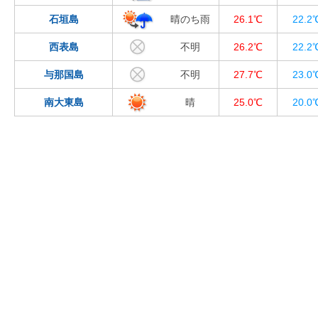
石垣島
晴のち雨
26.1℃
22.2
西表島
不明
26.2℃
22.2
与那国島
不明
27.7℃
23.0
南大東島
晴
25.0℃
20.0