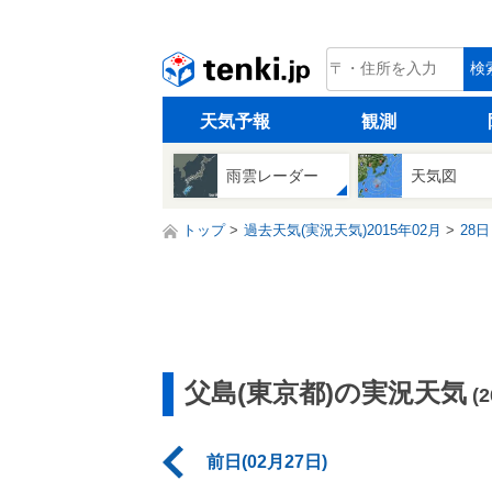
tenki.jp
検
天気予報
観測
雨雲レーダー
天気図
トップ
過去天気(実況天気)2015年02月
28日
父島(東京都)の実況天気
(
前日(02月27日)