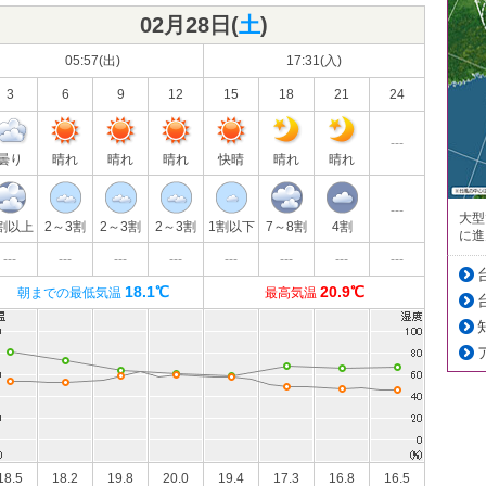
02月28日(
土
)
05:57(出)
17:31(入)
3
6
9
12
15
18
21
24
---
曇り
晴れ
晴れ
晴れ
快晴
晴れ
晴れ
---
大型
割以上
2～3割
2～3割
2～3割
1割以下
7～8割
4割
に進
---
---
---
---
---
---
---
---
18.1℃
20.9℃
朝までの最低気温
最高気温
18.5
18.2
19.8
20.0
19.4
17.3
16.8
16.5