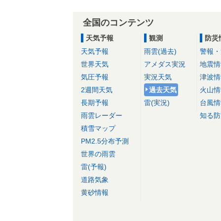
全国のコンテンツ
天気予報
観測
防災
天気予報
雨雲(過去)
警報・
世界天気
アメダス実況
地震情
気圧予報
実況天気
津波情
2週間天気
過去天気
火山情
長期予報
雷(実況)
台風情
雨雲レーダー
知る防
積雪マップ
PM2.5分布予測
世界の雨雲
雷(予報)
道路気象
黄砂情報