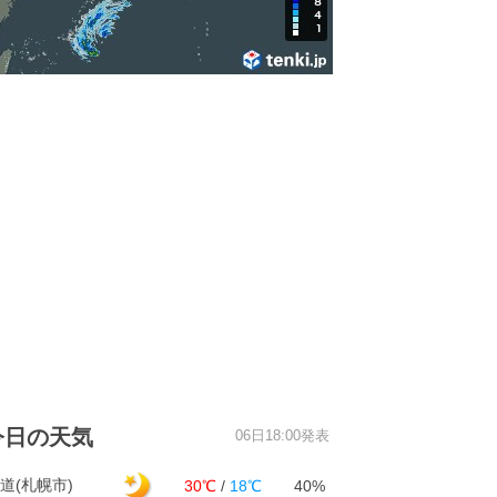
今日の天気
06日18:00発表
道(札幌市)
30℃
/
18℃
40%