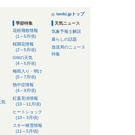
tenki.jpトップ
季節特集
天気ニュース
花粉飛散情報
気象予報士解説
(1～5月頃)
暮らしの話題
桜開花情報
放送局のニュース
(2～5月頃)
特集
GWの天気
(4～5月頃)
梅雨入り・明け
(5～7月頃)
熱中症情報
(4～9月頃)
紅葉見頃情報
天気
(10～11月頃)
ヒートショック
(10～3月頃)
スキー積雪情報
(11～5月頃)