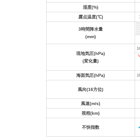
湿度(%)
露点温度(℃)
3時間降水量
(mm)
1
現地気圧(hPa)
(変化量)
海面気圧(hPa)
1
風向(16方位)
風速(m/s)
視程(km)
不快指数