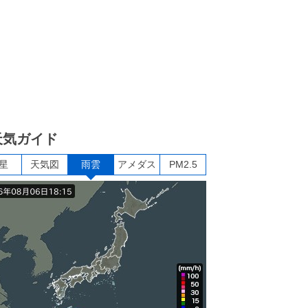
天気ガイド
星
天気図
雨雲
アメダス
PM2.5