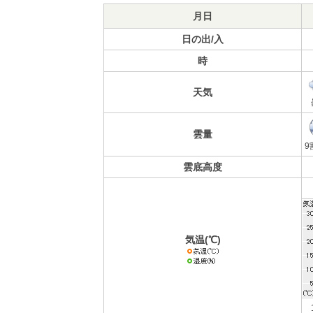
月日
日の出/入
時
天気
雲量
9
雲底高度
気温(℃)