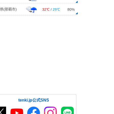
県(那覇市)
32℃
/
29℃
80%
tenki.jp公式SNS