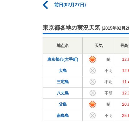
前日(02月27日)
東京都各地の実況天気
(2015年02月2
地点名
天気
最高
東京都心(大手町)
晴
12
大島
不明
12
三宅島
不明
11
八丈島
不明
12
父島
晴
20
南鳥島
不明
25