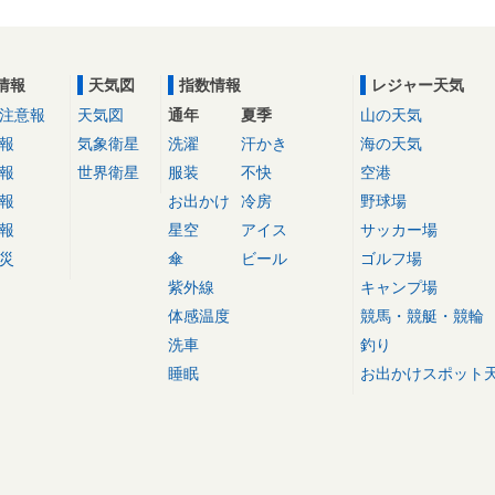
情報
天気図
指数情報
レジャー天気
注意報
天気図
通年
夏季
山の天気
報
気象衛星
洗濯
汗かき
海の天気
報
世界衛星
服装
不快
空港
報
お出かけ
冷房
野球場
報
星空
アイス
サッカー場
災
傘
ビール
ゴルフ場
紫外線
キャンプ場
体感温度
競馬・競艇・競輪
洗車
釣り
睡眠
お出かけスポット