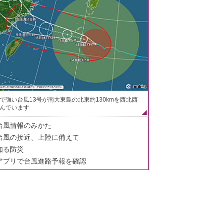
で強い台風13号が南大東島の北東約130kmを西北西
んでいます
台風情報のみかた
台風の接近、上陸に備えて
知る防災
アプリで台風進路予報を確認