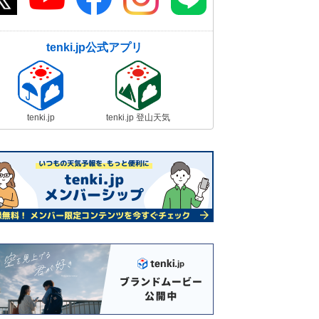
tenki.jp公式アプリ
tenki.jp
tenki.jp 登山天気