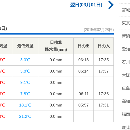
翌日(03月01日)
宮城
東京
8日)
(2015年02月28日)
新潟
日積算
気温
最低気温
日の出
日の入
愛知
降水量(mm)
.8℃
3.0℃
0.0
mm
06:13
17:35
石川
.5℃
3.8℃
0.0
mm
06:14
17:37
大阪
.4℃
9.1℃
0.0
mm
---
---
広島
.3℃
7.8℃
0.0
mm
06:11
17:36
高知
.9℃
18.1℃
0.0
mm
05:57
17:31
福岡
.9℃
21.2℃
0.0
mm
---
---
鹿児