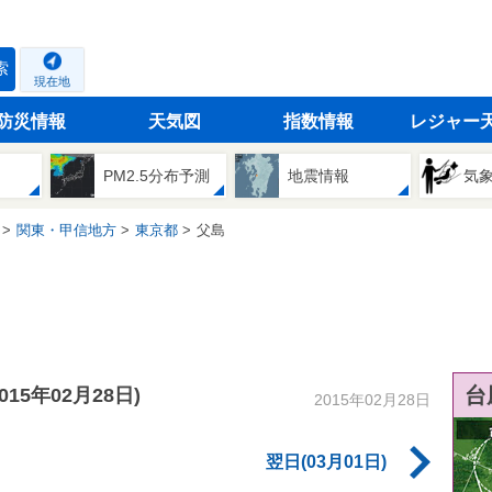
索
現在地
防災情報
天気図
指数情報
レジャー
PM2.5分布予測
地震情報
気
関東・甲信地方
東京都
父島
台
2015年02月28日)
2015年02月28日
翌日(03月01日)